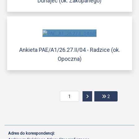
Dunajec (ok. Zakopanego)
Ankieta PAE/A1/26.27.II/04 - Radzice (ok.
Opoczna)
Przejdź do następnej str
Przejdź do ost
2
Adres do korespondencji: