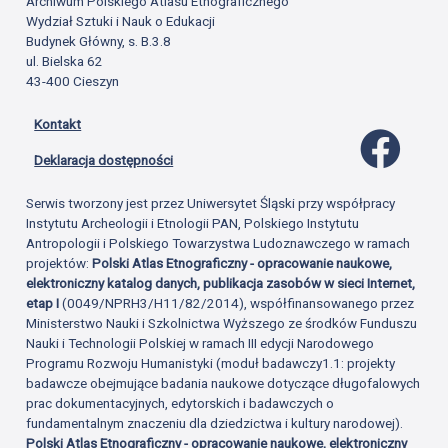
Archiwum Polskiego Atlasu Etnograficznego
Wydział Sztuki i Nauk o Edukacji
Budynek Główny, s. B.3.8
ul. Bielska 62
43-400 Cieszyn
Kontakt
Profil 
Deklaracja dostępności
Serwis tworzony jest przez Uniwersytet Śląski przy współpracy
Instytutu Archeologii i Etnologii PAN, Polskiego Instytutu
Antropologii i Polskiego Towarzystwa Ludoznawczego w ramach
projektów:
Polski Atlas Etnograficzny - opracowanie naukowe,
elektroniczny katalog danych, publikacja zasobów w sieci Internet,
etap I
(0049/NPRH3/H11/82/2014), współfinansowanego przez
Ministerstwo Nauki i Szkolnictwa Wyższego ze środków Funduszu
Nauki i Technologii Polskiej w ramach III edycji Narodowego
Programu Rozwoju Humanistyki (moduł badawczy1.1: projekty
badawcze obejmujące badania naukowe dotyczące długofalowych
prac dokumentacyjnych, edytorskich i badawczych o
fundamentalnym znaczeniu dla dziedzictwa i kultury narodowej).
Polski Atlas Etnograficzny - opracowanie naukowe, elektroniczny