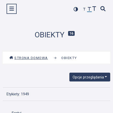
Przejdź
Wyświetl menu
do
treści
OBIEKTY
16
STRONA DOMOWA
→
OBIEKTY
Opcje przeglądania
Etykiety: 1949