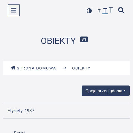
Przejdź
Wyświetl menu
do
treści
OBIEKTY
31
STRONA DOMOWA
→
OBIEKTY
Opcje przeglądania
Etykiety: 1987