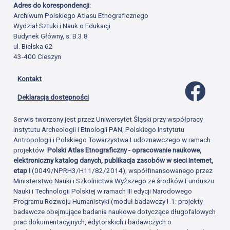
Adres do korespondencji:
Archiwum Polskiego Atlasu Etnograficznego
Wydział Sztuki i Nauk o Edukacji
Budynek Główny, s. B.3.8
ul. Bielska 62
43-400 Cieszyn
Kontakt
Profil 
Deklaracja dostępności
Serwis tworzony jest przez Uniwersytet Śląski przy współpracy
Instytutu Archeologii i Etnologii PAN, Polskiego Instytutu
Antropologii i Polskiego Towarzystwa Ludoznawczego w ramach
projektów:
Polski Atlas Etnograficzny - opracowanie naukowe,
elektroniczny katalog danych, publikacja zasobów w sieci Internet,
etap I
(0049/NPRH3/H11/82/2014), współfinansowanego przez
Ministerstwo Nauki i Szkolnictwa Wyższego ze środków Funduszu
Nauki i Technologii Polskiej w ramach III edycji Narodowego
Programu Rozwoju Humanistyki (moduł badawczy1.1: projekty
badawcze obejmujące badania naukowe dotyczące długofalowych
prac dokumentacyjnych, edytorskich i badawczych o