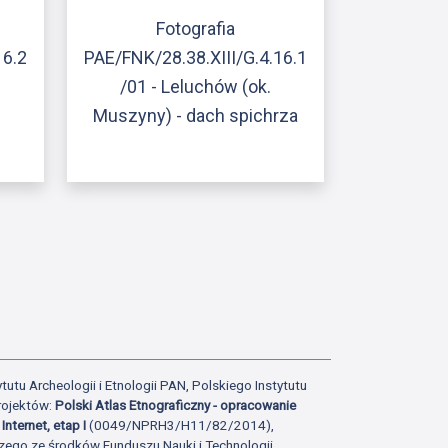
Fotografia
16.2
PAE/FNK/28.38.XIII/G.4.16.1
/01 - Leluchów (ok.
Muszyny) - dach spichrza
ony
atniej strony
tutu Archeologii i Etnologii PAN, Polskiego Instytutu
rojektów:
Polski Atlas Etnograficzny - opracowanie
Internet, etap I
(0049/NPRH3/H11/82/2014),
zego ze środków Funduszu Nauki i Technologii