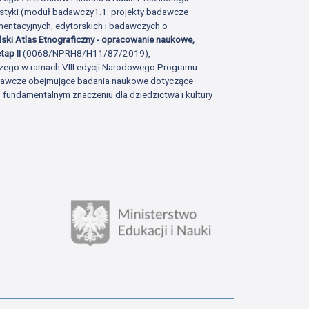
istyki (moduł badawczy1.1: projekty badawcze
ntacyjnych, edytorskich i badawczych o
lski Atlas Etnograficzny - opracowanie naukowe,
tap II
(0068/NPRH8/H11/87/2019),
zego w ramach VIII edycji Narodowego Programu
adawcze obejmujące badania naukowe dotyczące
fundamentalnym znaczeniu dla dziedzictwa i kultury