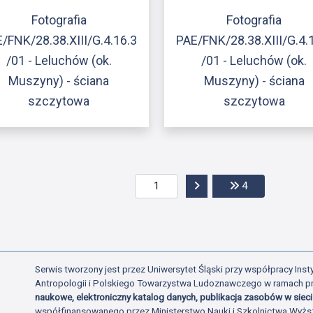
Fotografia
Fotografia
/FNK/28.38.XIII/G.4.16.3
PAE/FNK/28.38.XIII/G.4.
/01 - Leluchów (ok.
/01 - Leluchów (ok.
Muszyny) - ściana
Muszyny) - ściana
szczytowa
szczytowa
Przejdź do następnej str
Przejdź do ost
4
Serwis tworzony jest przez Uniwersytet Śląski przy współpracy Insty
Antropologii i Polskiego Towarzystwa Ludoznawczego w ramach p
naukowe, elektroniczny katalog danych, publikacja zasobów w sieci 
współfinansowanego przez Ministerstwo Nauki i Szkolnictwa Wyżs