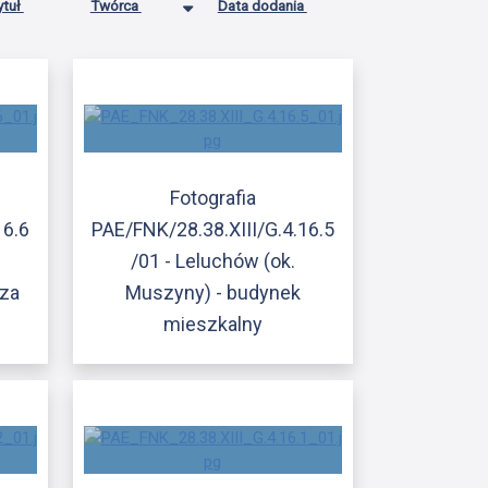
ytuł
Twórca
Data dodania
Fotografia
16.6
PAE/FNK/28.38.XIII/G.4.16.5
/01 - Leluchów (ok.
rza
Muszyny) - budynek
mieszkalny