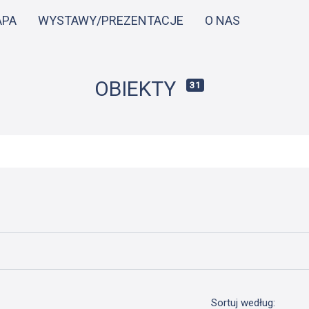
Przejdź
APA
WYSTAWY/PREZENTACJE
O NAS
do
treści
OBIEKTY
31
Sortuj według: