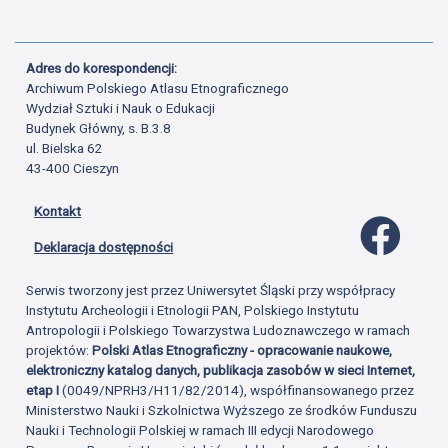
Adres do korespondencji:
Archiwum Polskiego Atlasu Etnograficznego
Wydział Sztuki i Nauk o Edukacji
Budynek Główny, s. B.3.8
ul. Bielska 62
43-400 Cieszyn
Kontakt
Profil 
Deklaracja dostępności
Serwis tworzony jest przez Uniwersytet Śląski przy współpracy
Instytutu Archeologii i Etnologii PAN, Polskiego Instytutu
Antropologii i Polskiego Towarzystwa Ludoznawczego w ramach
projektów:
Polski Atlas Etnograficzny - opracowanie naukowe,
elektroniczny katalog danych, publikacja zasobów w sieci Internet,
etap I
(0049/NPRH3/H11/82/2014), współfinansowanego przez
Ministerstwo Nauki i Szkolnictwa Wyższego ze środków Funduszu
Nauki i Technologii Polskiej w ramach III edycji Narodowego