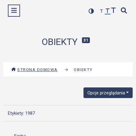
Przejdź
Wyświetl menu
do
treści
OBIEKTY
31
STRONA DOMOWA
→
OBIEKTY
Opcje przeglądania
Etykiety: 1987