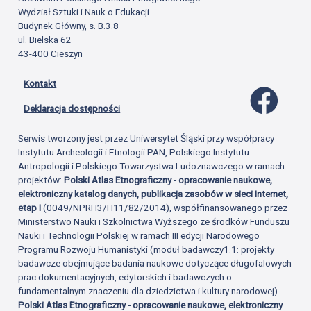
Wydział Sztuki i Nauk o Edukacji
Budynek Główny, s. B.3.8
ul. Bielska 62
43-400 Cieszyn
Kontakt
Profil 
Deklaracja dostępności
Serwis tworzony jest przez Uniwersytet Śląski przy współpracy
Instytutu Archeologii i Etnologii PAN, Polskiego Instytutu
Antropologii i Polskiego Towarzystwa Ludoznawczego w ramach
projektów:
Polski Atlas Etnograficzny - opracowanie naukowe,
elektroniczny katalog danych, publikacja zasobów w sieci Internet,
etap I
(0049/NPRH3/H11/82/2014), współfinansowanego przez
Ministerstwo Nauki i Szkolnictwa Wyższego ze środków Funduszu
Nauki i Technologii Polskiej w ramach III edycji Narodowego
Programu Rozwoju Humanistyki (moduł badawczy1.1: projekty
badawcze obejmujące badania naukowe dotyczące długofalowych
prac dokumentacyjnych, edytorskich i badawczych o
fundamentalnym znaczeniu dla dziedzictwa i kultury narodowej).
Polski Atlas Etnograficzny - opracowanie naukowe, elektroniczny