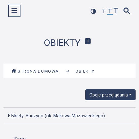
Przejdź
Wyświetl menu
do
treści
OBIEKTY
1
STRONA DOMOWA
→
OBIEKTY
Opcje przeglądania
Etykiety: Budzyno (ok. Makowa Mazowieckiego)