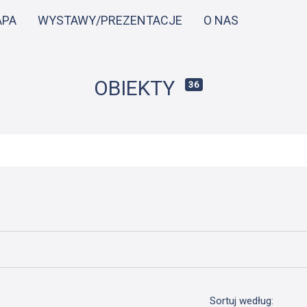
Przejdź
APA
WYSTAWY/PREZENTACJE
O NAS
do
treści
OBIEKTY
36
Sortuj według: