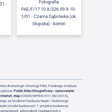
Fotografia
01 -
PAE/F/17.10.X/326.59.9-10-
.
1/01 - Czarna Dąbrówka (ok.
Słupska) - komin
ony
atniej strony
tutu Archeologii i Etnologii PAN, Polskiego Instytutu
rojektów:
Polski Atlas Etnograficzny - opracowanie
Internet, etap I
(0049/NPRH3/H11/82/2014),
zego ze środków Funduszu Nauki i Technologii
istyki (moduł badawczy1.1: projekty badawcze
ntacyjnych, edytorskich i badawczych o