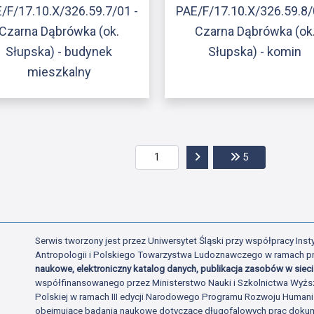
/F/17.10.X/326.59.7/01 -
PAE/F/17.10.X/326.59.8/
Czarna Dąbrówka (ok.
Czarna Dąbrówka (ok
Słupska) - budynek
Słupska) - komin
mieszkalny
Przejdź do następnej str
Przejdź do ost
5
Serwis tworzony jest przez Uniwersytet Śląski przy współpracy Insty
Antropologii i Polskiego Towarzystwa Ludoznawczego w ramach p
naukowe, elektroniczny katalog danych, publikacja zasobów w sieci 
współfinansowanego przez Ministerstwo Nauki i Szkolnictwa Wyżs
Polskiej w ramach III edycji Narodowego Programu Rozwoju Human
obejmujące badania naukowe dotyczące długofalowych prac dokume