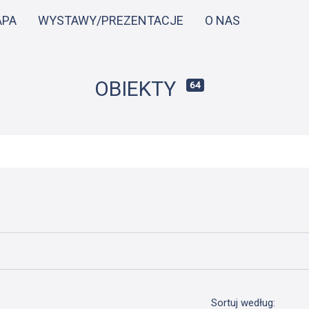
Przejdź
APA
WYSTAWY/PREZENTACJE
O NAS
do
treści
OBIEKTY
64
Sortuj według: