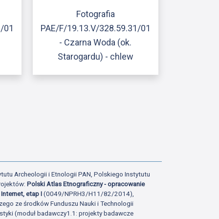
Fotografia
0/01
PAE/F/19.13.V/328.59.31/01
- Czarna Woda (ok.
Starogardu) - chlew
ony
atniej strony
tutu Archeologii i Etnologii PAN, Polskiego Instytutu
rojektów:
Polski Atlas Etnograficzny - opracowanie
Internet, etap I
(0049/NPRH3/H11/82/2014),
zego ze środków Funduszu Nauki i Technologii
istyki (moduł badawczy1.1: projekty badawcze