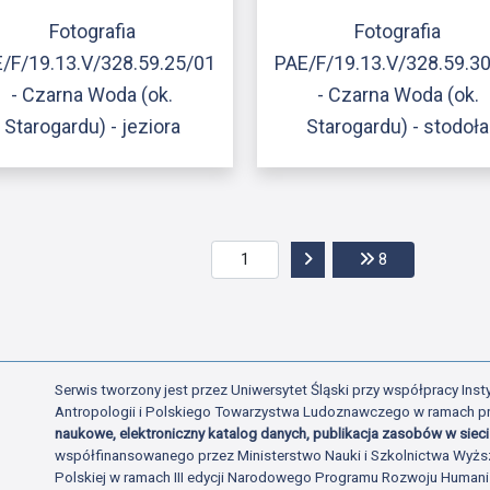
Fotografia
Fotografia
/F/19.13.V/328.59.25/01
PAE/F/19.13.V/328.59.3
- Czarna Woda (ok.
- Czarna Woda (ok.
Starogardu) - jeziora
Starogardu) - stodoła
Przejdź do następnej str
Przejdź do ost
8
Serwis tworzony jest przez Uniwersytet Śląski przy współpracy Insty
Antropologii i Polskiego Towarzystwa Ludoznawczego w ramach p
naukowe, elektroniczny katalog danych, publikacja zasobów w sieci 
współfinansowanego przez Ministerstwo Nauki i Szkolnictwa Wyżs
Polskiej w ramach III edycji Narodowego Programu Rozwoju Human