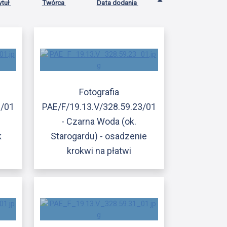
ytuł
Twórca
Data dodania
Fotografia
2/01
PAE/F/19.13.V/328.59.23/01
- Czarna Woda (ok.
k
Starogardu) - osadzenie
krokwi na płatwi