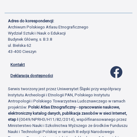
Adres do korespondencji:
Archiwum Polskiego Atlasu Etnograficznego
Wydział Sztuki i Nauk o Edukacji
Budynek Główny, s. B.3.8
ul. Bielska 62
43-400 Cieszyn
Kontakt
Profil 
Deklaracja dostępności
Serwis tworzony jest przez Uniwersytet Śląski przy współpracy
Instytutu Archeologii i Etnologii PAN, Polskiego Instytutu
Antropologii i Polskiego Towarzystwa Ludoznawczego w ramach
projektów:
Polski Atlas Etnograficzny - opracowanie naukowe,
elektroniczny katalog danych, publikacja zasobów w sieci Internet,
etap I
(0049/NPRH3/H11/82/2014), współfinansowanego przez
Ministerstwo Nauki i Szkolnictwa Wyższego ze środków Funduszu
Nauki i Technologii Polskiej w ramach III edycji Narodowego