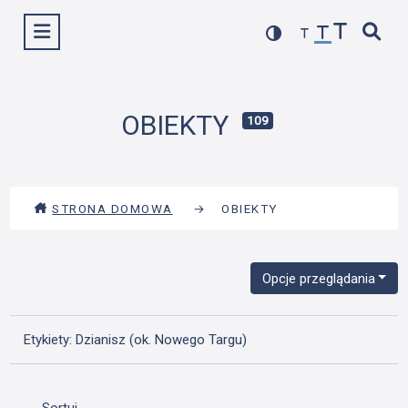
Przejdź
Wyświetl menu
do
treści
OBIEKTY
109
STRONA DOMOWA
→
OBIEKTY
Opcje przeglądania
Etykiety: Dzianisz (ok. Nowego Targu)