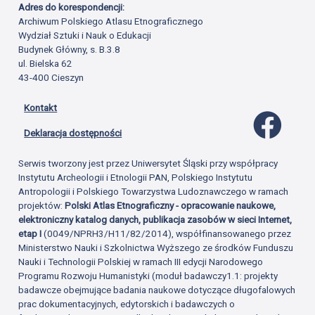
Adres do korespondencji:
Archiwum Polskiego Atlasu Etnograficznego
Wydział Sztuki i Nauk o Edukacji
Budynek Główny, s. B.3.8
ul. Bielska 62
43-400 Cieszyn
Kontakt
Profil 
Deklaracja dostępności
Serwis tworzony jest przez Uniwersytet Śląski przy współpracy
Instytutu Archeologii i Etnologii PAN, Polskiego Instytutu
Antropologii i Polskiego Towarzystwa Ludoznawczego w ramach
projektów:
Polski Atlas Etnograficzny - opracowanie naukowe,
elektroniczny katalog danych, publikacja zasobów w sieci Internet,
etap I
(0049/NPRH3/H11/82/2014), współfinansowanego przez
Ministerstwo Nauki i Szkolnictwa Wyższego ze środków Funduszu
Nauki i Technologii Polskiej w ramach III edycji Narodowego
Programu Rozwoju Humanistyki (moduł badawczy1.1: projekty
badawcze obejmujące badania naukowe dotyczące długofalowych
prac dokumentacyjnych, edytorskich i badawczych o