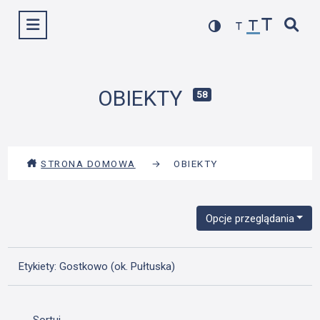
Przejdź
Wyświetl menu
do
treści
OBIEKTY
58
STRONA DOMOWA
→
OBIEKTY
Opcje przeglądania
Etykiety: Gostkowo (ok. Pułtuska)