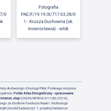
Fotografia
27/0
PAE/F/19.19.IX/717.63.28/0
k.
1 - Krusza Duchowna (ok.
Inowrocławia) - włók
ony
atniej strony
tutu Archeologii i Etnologii PAN, Polskiego Instytutu
rojektów:
Polski Atlas Etnograficzny - opracowanie
Internet, etap I
(0049/NPRH3/H11/82/2014),
zego ze środków Funduszu Nauki i Technologii
istyki (moduł badawczy1.1: projekty badawcze