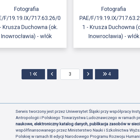
Fotografia
Fotografia
/F/19.19.IX/717.63.26/0
PAE/F/19.19.IX/717.63.
 - Krusza Duchowna (ok.
1 - Krusza Duchowna (o
Inowrocławia) - włók
Inowrocławia) - włók
Przejdź do pierwszej strony
Przejdź do poprzedniej strony
Przejdź do następnej str
Przejdź do ost
1
4
Serwis tworzony jest przez Uniwersytet Śląski przy współpracy Insty
Antropologii i Polskiego Towarzystwa Ludoznawczego w ramach p
naukowe, elektroniczny katalog danych, publikacja zasobów w sieci 
współfinansowanego przez Ministerstwo Nauki i Szkolnictwa Wyżs
Polskiej w ramach III edycji Narodowego Programu Rozwoju Human