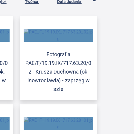
ytuł
Twórca
Data dodania
Fotografia
20/0
PAE/F/19.19.IX/717.63.20/0
k.
2 - Krusza Duchowna (ok.
g w
Inowrocławia) - zaprzęg w
szle