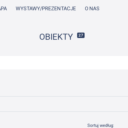
Przejdź
APA
WYSTAWY/PREZENTACJE
O NAS
do
treści
OBIEKTY
27
Sortuj według: