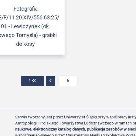
Fotografia
/F/11.20.XIV/556.63.25/
01 - Lewiczynek (ok.
wego Tomyśla) - grabki
do kosy
Przejdź do pierwszej strony
Przejdź do poprzedniej strony
1
Serwis tworzony jest przez Uniwersytet Śląski przy współpracy Insty
Antropologii i Polskiego Towarzystwa Ludoznawczego w ramach p
naukowe, elektroniczny katalog danych, publikacja zasobów w sieci 
współfinansowanego przez Ministerstwo Nauki i Szkolnictwa Wyżs