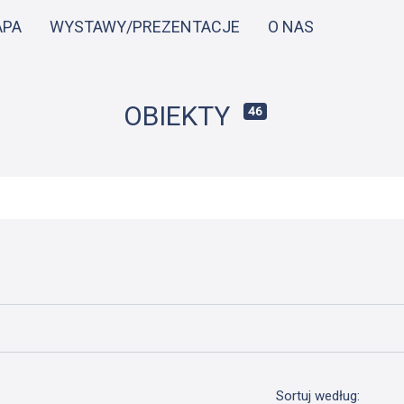
Przejdź
APA
WYSTAWY/PREZENTACJE
O NAS
do
treści
OBIEKTY
46
Sortuj według: