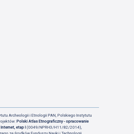
tutu Archeologii i Etnologii PAN, Polskiego Instytutu
rojektów:
Polski Atlas Etnograficzny - opracowanie
Internet, etap I
(0049/NPRH3/H11/82/2014),
zego ze środków Funduszu Nauki i Technologii