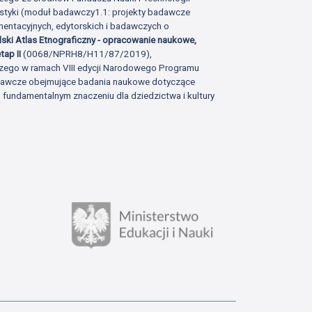
istyki (moduł badawczy1.1: projekty badawcze
ntacyjnych, edytorskich i badawczych o
lski Atlas Etnograficzny - opracowanie naukowe,
tap II
(0068/NPRH8/H11/87/2019),
zego w ramach VIII edycji Narodowego Programu
adawcze obejmujące badania naukowe dotyczące
fundamentalnym znaczeniu dla dziedzictwa i kultury