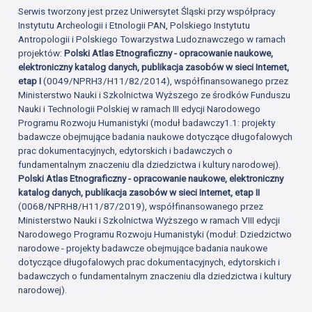
Serwis tworzony jest przez Uniwersytet Śląski przy współpracy
Instytutu Archeologii i Etnologii PAN, Polskiego Instytutu
Antropologii i Polskiego Towarzystwa Ludoznawczego w ramach
projektów:
Polski Atlas Etnograficzny - opracowanie naukowe,
elektroniczny katalog danych, publikacja zasobów w sieci Internet,
etap I
(0049/NPRH3/H11/82/2014), współfinansowanego przez
Ministerstwo Nauki i Szkolnictwa Wyższego ze środków Funduszu
Nauki i Technologii Polskiej w ramach III edycji Narodowego
Programu Rozwoju Humanistyki (moduł badawczy1.1: projekty
badawcze obejmujące badania naukowe dotyczące długofalowych
prac dokumentacyjnych, edytorskich i badawczych o
fundamentalnym znaczeniu dla dziedzictwa i kultury narodowej).
Polski Atlas Etnograficzny - opracowanie naukowe, elektroniczny
katalog danych, publikacja zasobów w sieci Internet, etap II
(0068/NPRH8/H11/87/2019), współfinansowanego przez
Ministerstwo Nauki i Szkolnictwa Wyższego w ramach VIII edycji
Narodowego Programu Rozwoju Humanistyki (moduł: Dziedzictwo
narodowe - projekty badawcze obejmujące badania naukowe
dotyczące długofalowych prac dokumentacyjnych, edytorskich i
badawczych o fundamentalnym znaczeniu dla dziedzictwa i kultury
narodowej).