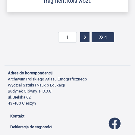
fragment koła wozu
Przejdź do następnej str
Przejdź do ost
4
Adres do korespondencji:
Archiwum Polskiego Atlasu Etnograficznego
Wydział Sztuki i Nauk o Edukacji
Budynek Główny, s. B.3.8
ul. Bielska 62
43-400 Cieszyn
Kontakt
Profil 
Deklaracja dostępności