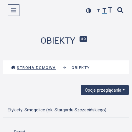
Przejdź
Wyświetl menu
do
treści
OBIEKTY
39
STRONA DOMOWA
→
OBIEKTY
Opcje przeglądania
Etykiety: Smogolice (ok. Stargardu Szczecińskiego)