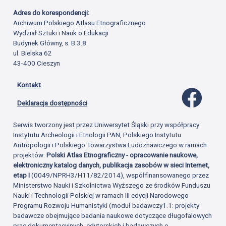
Adres do korespondencji:
Archiwum Polskiego Atlasu Etnograficznego
Wydział Sztuki i Nauk o Edukacji
Budynek Główny, s. B.3.8
ul. Bielska 62
43-400 Cieszyn
Kontakt
Profil 
Deklaracja dostępności
Serwis tworzony jest przez Uniwersytet Śląski przy współpracy
Instytutu Archeologii i Etnologii PAN, Polskiego Instytutu
Antropologii i Polskiego Towarzystwa Ludoznawczego w ramach
projektów:
Polski Atlas Etnograficzny - opracowanie naukowe,
elektroniczny katalog danych, publikacja zasobów w sieci Internet,
etap I
(0049/NPRH3/H11/82/2014), współfinansowanego przez
Ministerstwo Nauki i Szkolnictwa Wyższego ze środków Funduszu
Nauki i Technologii Polskiej w ramach III edycji Narodowego
Programu Rozwoju Humanistyki (moduł badawczy1.1: projekty
badawcze obejmujące badania naukowe dotyczące długofalowych
prac dokumentacyjnych, edytorskich i badawczych o