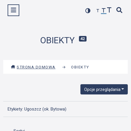
Przejdź
Wyświetl menu
do
treści
OBIEKTY
42
STRONA DOMOWA
→
OBIEKTY
Opcje przeglądania
Etykiety: Ugoszcz (ok. Bytowa)