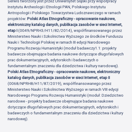
Serwis tworzony jest przez Uniwersytet Śląski przy współpracy
Instytutu Archeologii i Etnologii PAN, Polskiego Instytutu
Antropologii i Polskiego Towarzystwa Ludoznawczego w ramach
projektów:
Polski Atlas Etnograficzny - opracowanie naukowe,
elektroniczny katalog danych, publikacja zasobów w sieci Internet,
etap I
(0049/NPRH3/H11/82/2014), współfinansowanego przez
Ministerstwo Nauki i Szkolnictwa Wyższego ze środków Funduszu
Nauki i Technologii Polskiej w ramach III edycji Narodowego
Programu Rozwoju Humanistyki (moduł badawczy1.1: projekty
badawcze obejmujące badania naukowe dotyczące długofalowych
prac dokumentacyjnych, edytorskich i badawczych o
fundamentalnym znaczeniu dla dziedzictwa i kultury narodowej).
Polski Atlas Etnograficzny - opracowanie naukowe, elektroniczny
katalog danych, publikacja zasobów w sieci Internet, etap II
(0068/NPRH8/H11/87/2019), współfinansowanego przez
Ministerstwo Nauki i Szkolnictwa Wyższego w ramach VIII edycji
Narodowego Programu Rozwoju Humanistyki (moduł: Dziedzictwo
narodowe - projekty badawcze obejmujące badania naukowe
dotyczące długofalowych prac dokumentacyjnych, edytorskich i
badawczych o fundamentalnym znaczeniu dla dziedzictwa i kultury
narodowej).