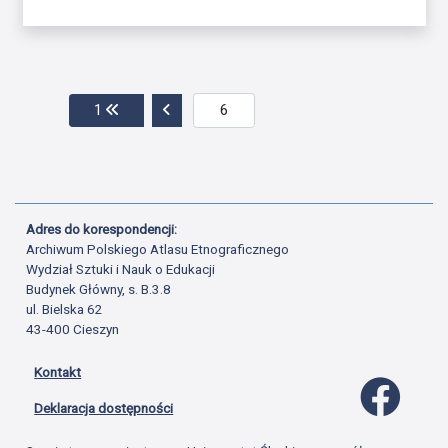
Przejdź do pierwszej strony
Przejdź do poprzedniej strony
1
Adres do korespondencji:
Archiwum Polskiego Atlasu Etnograficznego
Wydział Sztuki i Nauk o Edukacji
Budynek Główny, s. B.3.8
ul. Bielska 62
43-400 Cieszyn
Kontakt
Profil 
Deklaracja dostępności