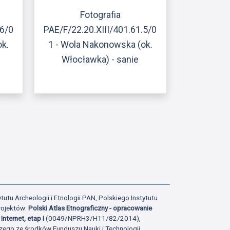
Fotografia
.6/0
PAE/F/22.20.XIII/401.61.5/0
ok.
1 - Wola Nakonowska (ok.
Włocławka) - sanie
ony
atniej strony
tutu Archeologii i Etnologii PAN, Polskiego Instytutu
rojektów:
Polski Atlas Etnograficzny - opracowanie
Internet, etap I
(0049/NPRH3/H11/82/2014),
zego ze środków Funduszu Nauki i Technologii