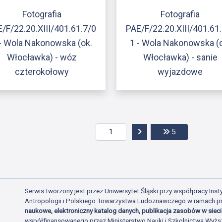
Fotografia
Fotografia
/F/22.20.XIII/401.61.7/0
PAE/F/22.20.XIII/401.61
- Wola Nakonowska (ok.
1 - Wola Nakonowska (
Włocławka) - wóz
Włocławka) - sanie
czterokołowy
wyjazdowe
Przejdź do następnej str
Przejdź do ost
5
Serwis tworzony jest przez Uniwersytet Śląski przy współpracy Insty
Antropologii i Polskiego Towarzystwa Ludoznawczego w ramach p
naukowe, elektroniczny katalog danych, publikacja zasobów w sieci 
współfinansowanego przez Ministerstwo Nauki i Szkolnictwa Wyżs