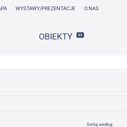
Przejdź
APA
WYSTAWY/PREZENTACJE
O NAS
do
treści
OBIEKTY
33
Sortuj według: