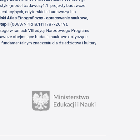
istyki (moduł badawczy1.1: projekty badawcze
ntacyjnych, edytorskich i badawczych o
lski Atlas Etnograficzny - opracowanie naukowe,
tap II
(0068/NPRH8/H11/87/2019),
zego w ramach VIII edycji Narodowego Programu
adawcze obejmujące badania naukowe dotyczące
fundamentalnym znaczeniu dla dziedzictwa i kultury