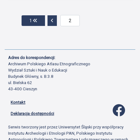
Przejdź do pierwszej strony
Przejdź do poprzedniej strony
1
Adres do korespondencji:
Archiwum Polskiego Atlasu Etnograficznego
Wydział Sztuki i Nauk o Edukacji
Budynek Główny, s. B.3.8
ul. Bielska 62
43-400 Cieszyn
Kontakt
Profil 
Deklaracja dostępności
Serwis tworzony jest przez Uniwersytet Śląski przy współpracy
Instytutu Archeologii i Etnologii PAN, Polskiego Instytutu
Antropologii i Polskiego Towarzystwa Ludoznawczego w ramach