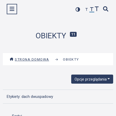
Przejdź
Wyświetl menu
do
treści
OBIEKTY
11
STRONA DOMOWA
→
OBIEKTY
Opcje przeglądania
Etykiety: dach dwuspadowy