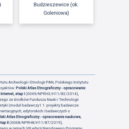
)
Budzieszewice (ok.
Goleniowa)
ony
tatniej strony
tutu Archeologii i Etnologii PAN, Polskiego Instytutu
rojektów:
Polski Atlas Etnograficzny - opracowanie
Internet, etap I
(0049/NPRH3/H11/82/2014),
zego ze środków Funduszu Nauki i Technologii
istyki (moduł badawczy1.1: projekty badawcze
ntacyjnych, edytorskich i badawczych o
lski Atlas Etnograficzny - opracowanie naukowe,
tap II
(0068/NPRH8/H11/87/2019),
zego w ramach VIII edycji Narodowego Programu