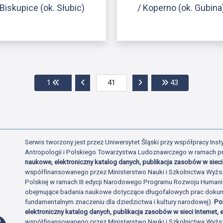
Biskupice (ok. Słubic)
/ Koperno (ok. Gubina
Przejdź do pierwszej strony
Przejdź do poprzedniej strony
Przejdź do następnej str
Przejdź do os
1
43
Serwis tworzony jest przez Uniwersytet Śląski przy współpracy Insty
Antropologii i Polskiego Towarzystwa Ludoznawczego w ramach p
naukowe, elektroniczny katalog danych, publikacja zasobów w sieci 
współfinansowanego przez Ministerstwo Nauki i Szkolnictwa Wyżs
Polskiej w ramach III edycji Narodowego Programu Rozwoju Human
obejmujące badania naukowe dotyczące długofalowych prac dokume
fundamentalnym znaczeniu dla dziedzictwa i kultury narodowej).
Po
elektroniczny katalog danych, publikacja zasobów w sieci Internet, e
Profil Facebook
współfinansowanego przez Ministerstwo Nauki i Szkolnictwa Wyżs