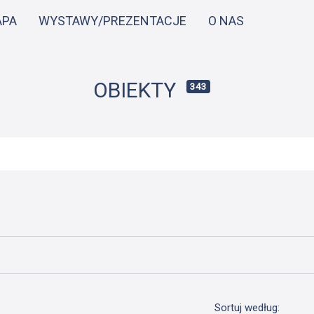
Przejdź
APA
WYSTAWY/PREZENTACJE
O NAS
do
treści
OBIEKTY
343
Sortuj według: