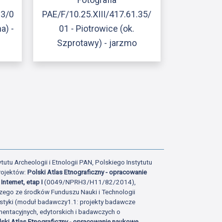
13/0
PAE/F/10.25.XIII/417.61.35/
a) -
01 - Piotrowice (ok.
Szprotawy) - jarzmo
ony
tatniej strony
tutu Archeologii i Etnologii PAN, Polskiego Instytutu
rojektów:
Polski Atlas Etnograficzny - opracowanie
Internet, etap I
(0049/NPRH3/H11/82/2014),
zego ze środków Funduszu Nauki i Technologii
istyki (moduł badawczy1.1: projekty badawcze
ntacyjnych, edytorskich i badawczych o
lski Atlas Etnograficzny - opracowanie naukowe,