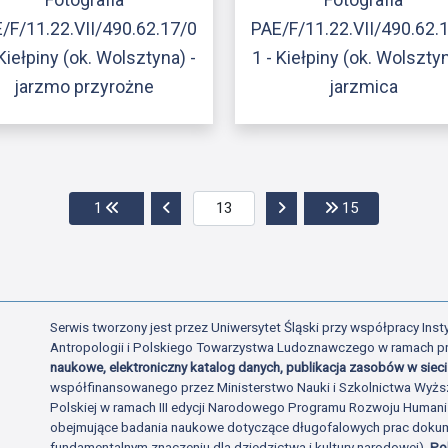
/F/11.22.VII/490.62.17/0
PAE/F/11.22.VII/490.62.
 Kiełpiny (ok. Wolsztyna) -
1 - Kiełpiny (ok. Wolsztyn
jarzmo przyrożne
jarzmica
Przejdź do pierwszej strony
Przejdź do poprzedniej strony
Przejdź do następnej str
Przejdź do os
1
15
Serwis tworzony jest przez Uniwersytet Śląski przy współpracy Insty
Antropologii i Polskiego Towarzystwa Ludoznawczego w ramach p
naukowe, elektroniczny katalog danych, publikacja zasobów w sieci 
współfinansowanego przez Ministerstwo Nauki i Szkolnictwa Wyżs
Polskiej w ramach III edycji Narodowego Programu Rozwoju Human
obejmujące badania naukowe dotyczące długofalowych prac dokume
fundamentalnym znaczeniu dla dziedzictwa i kultury narodowej).
Po