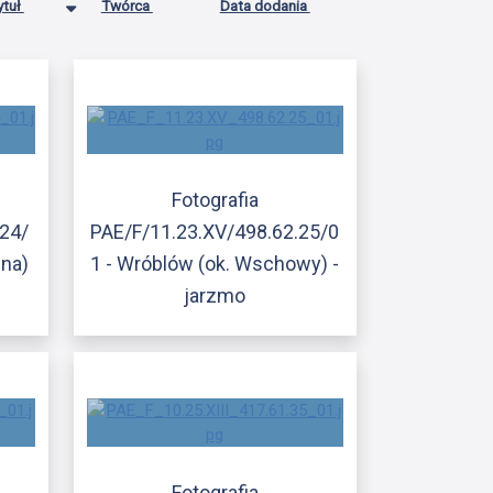
ytuł
Twórca
Data dodania
Fotografia
.24/
PAE/F/11.23.XV/498.62.25/0
ina)
1 - Wróblów (ok. Wschowy) -
jarzmo
Fotografia