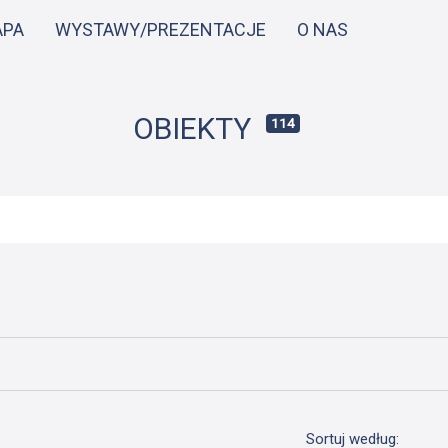
Przejdź
APA
WYSTAWY/PREZENTACJE
O NAS
do
treści
OBIEKTY
114
Sortuj według: