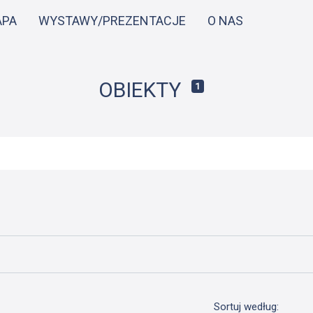
Przejdź
APA
WYSTAWY/PREZENTACJE
O NAS
do
treści
OBIEKTY
1
Sortuj według: