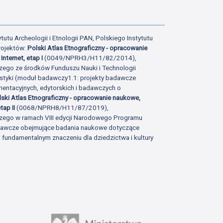
tutu Archeologii i Etnologii PAN, Polskiego Instytutu
rojektów:
Polski Atlas Etnograficzny - opracowanie
Internet, etap I
(0049/NPRH3/H11/82/2014),
zego ze środków Funduszu Nauki i Technologii
istyki (moduł badawczy1.1: projekty badawcze
ntacyjnych, edytorskich i badawczych o
lski Atlas Etnograficzny - opracowanie naukowe,
tap II
(0068/NPRH8/H11/87/2019),
zego w ramach VIII edycji Narodowego Programu
adawcze obejmujące badania naukowe dotyczące
fundamentalnym znaczeniu dla dziedzictwa i kultury