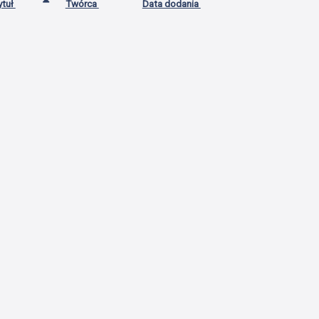
ytuł
Twórca
Data dodania