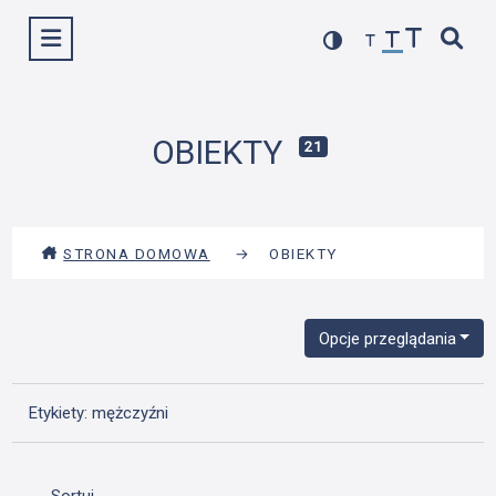
Przejdź
Wyświetl menu
do
treści
OBIEKTY
21
STRONA DOMOWA
→
OBIEKTY
Opcje przeglądania
Etykiety: mężczyźni