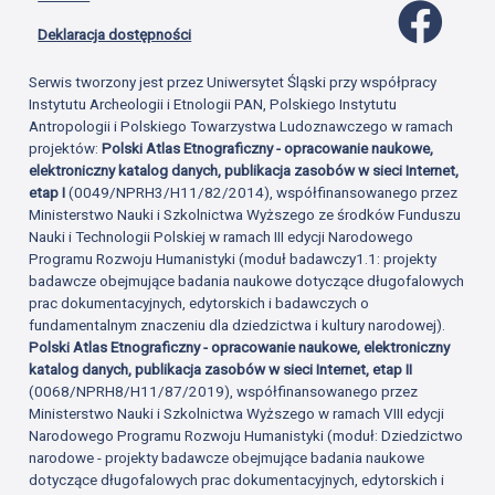
Profil 
Deklaracja dostępności
Serwis tworzony jest przez Uniwersytet Śląski przy współpracy
Instytutu Archeologii i Etnologii PAN, Polskiego Instytutu
Antropologii i Polskiego Towarzystwa Ludoznawczego w ramach
projektów:
Polski Atlas Etnograficzny - opracowanie naukowe,
elektroniczny katalog danych, publikacja zasobów w sieci Internet,
etap I
(0049/NPRH3/H11/82/2014), współfinansowanego przez
Ministerstwo Nauki i Szkolnictwa Wyższego ze środków Funduszu
Nauki i Technologii Polskiej w ramach III edycji Narodowego
Programu Rozwoju Humanistyki (moduł badawczy1.1: projekty
badawcze obejmujące badania naukowe dotyczące długofalowych
prac dokumentacyjnych, edytorskich i badawczych o
fundamentalnym znaczeniu dla dziedzictwa i kultury narodowej).
Polski Atlas Etnograficzny - opracowanie naukowe, elektroniczny
katalog danych, publikacja zasobów w sieci Internet, etap II
(0068/NPRH8/H11/87/2019), współfinansowanego przez
Ministerstwo Nauki i Szkolnictwa Wyższego w ramach VIII edycji
Narodowego Programu Rozwoju Humanistyki (moduł: Dziedzictwo
narodowe - projekty badawcze obejmujące badania naukowe
dotyczące długofalowych prac dokumentacyjnych, edytorskich i