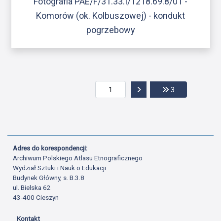
Fotografia PAE/F/31.33.I/1218.69.8/01 -
Komorów (ok. Kolbuszowej) - kondukt
pogrzebowy
Przejdź do następnej str
Przejdź do ost
3
Adres do korespondencji:
Archiwum Polskiego Atlasu Etnograficznego
Wydział Sztuki i Nauk o Edukacji
Budynek Główny, s. B.3.8
ul. Bielska 62
43-400 Cieszyn
Kontakt