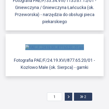
Fotografia PAE/F/33.34.VIII/1135.67.15/01 -
Gniewczyna / Gniewczyna Łańcucka (ok.
Przeworska) - narzędzia do obsługi pieca
piekarskiego
Fotografia PAE/F/24.19.XVI/877.65.20/01 -
Kozłowo Małe (ok. Sierpca) - garnki
Przejdź do następnej str
Przejdź do ost
2