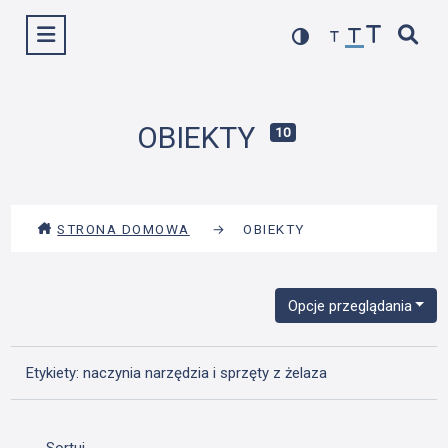
Przejdź
Wyświetl menu
do
treści
OBIEKTY
10
STRONA DOMOWA
→
OBIEKTY
Opcje przeglądania
Etykiety: naczynia narzędzia i sprzęty z żelaza