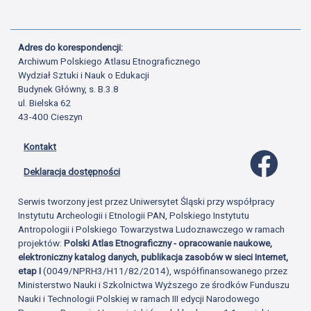
Adres do korespondencji:
Archiwum Polskiego Atlasu Etnograficznego
Wydział Sztuki i Nauk o Edukacji
Budynek Główny, s. B.3.8
ul. Bielska 62
43-400 Cieszyn
Kontakt
Profil 
Deklaracja dostępności
Serwis tworzony jest przez Uniwersytet Śląski przy współpracy
Instytutu Archeologii i Etnologii PAN, Polskiego Instytutu
Antropologii i Polskiego Towarzystwa Ludoznawczego w ramach
projektów:
Polski Atlas Etnograficzny - opracowanie naukowe,
elektroniczny katalog danych, publikacja zasobów w sieci Internet,
etap I
(0049/NPRH3/H11/82/2014), współfinansowanego przez
Ministerstwo Nauki i Szkolnictwa Wyższego ze środków Funduszu
Nauki i Technologii Polskiej w ramach III edycji Narodowego