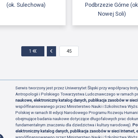
(ok. Sulechowa)
Podbrzezie Górne (ok
Nowej Soli)
Przejdź do pierwszej strony
Przejdź do poprzedniej strony
1
Serwis tworzony jest przez Uniwersytet Śląski przy współpracy Insty
Antropologii i Polskiego Towarzystwa Ludoznawczego w ramach p
naukowe, elektroniczny katalog danych, publikacja zasobów w sieci 
współfinansowanego przez Ministerstwo Nauki i Szkolnictwa Wyżs
Polskiej w ramach III edycji Narodowego Programu Rozwoju Human
obejmujące badania naukowe dotyczące długofalowych prac dokume
fundamentalnym znaczeniu dla dziedzictwa i kultury narodowej).
Po
elektroniczny katalog danych, publikacja zasobów w sieci Internet, e
Profil Facebook
współfinansowanego przez Ministerstwo Nauki i Szkolnictwa Wyżs