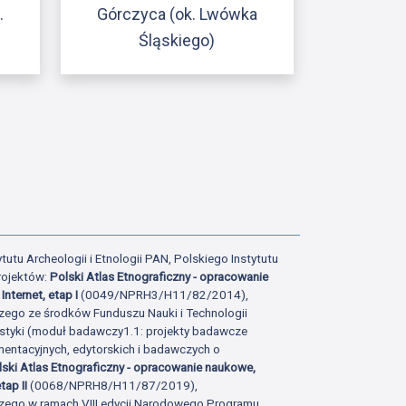
.
Górczyca (ok. Lwówka
Śląskiego)
tutu Archeologii i Etnologii PAN, Polskiego Instytutu
rojektów:
Polski Atlas Etnograficzny - opracowanie
Internet, etap I
(0049/NPRH3/H11/82/2014),
zego ze środków Funduszu Nauki i Technologii
istyki (moduł badawczy1.1: projekty badawcze
ntacyjnych, edytorskich i badawczych o
lski Atlas Etnograficzny - opracowanie naukowe,
tap II
(0068/NPRH8/H11/87/2019),
zego w ramach VIII edycji Narodowego Programu