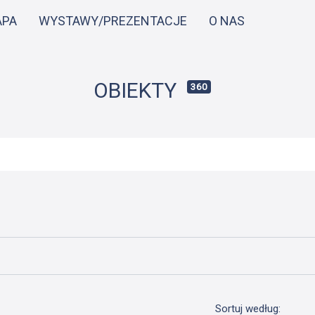
Przejdź
APA
WYSTAWY/PREZENTACJE
O NAS
do
treści
OBIEKTY
360
Sortuj według: