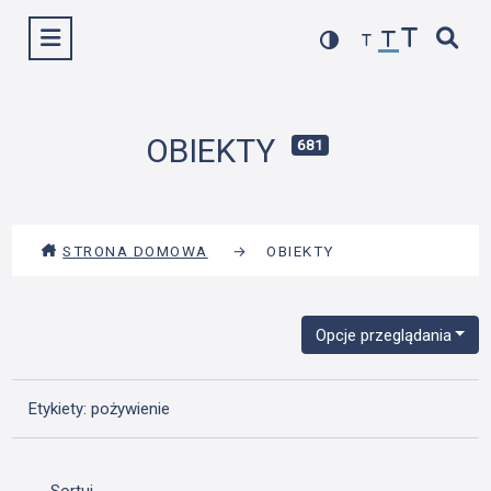
Przejdź
Wyświetl menu
do
treści
OBIEKTY
681
STRONA DOMOWA
→
OBIEKTY
Opcje przeglądania
Etykiety: pożywienie