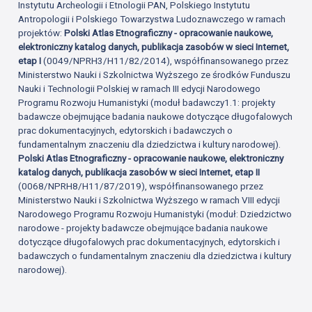
Instytutu Archeologii i Etnologii PAN, Polskiego Instytutu
Antropologii i Polskiego Towarzystwa Ludoznawczego w ramach
projektów:
Polski Atlas Etnograficzny - opracowanie naukowe,
elektroniczny katalog danych, publikacja zasobów w sieci Internet,
etap I
(0049/NPRH3/H11/82/2014), współfinansowanego przez
Ministerstwo Nauki i Szkolnictwa Wyższego ze środków Funduszu
Nauki i Technologii Polskiej w ramach III edycji Narodowego
Programu Rozwoju Humanistyki (moduł badawczy1.1: projekty
badawcze obejmujące badania naukowe dotyczące długofalowych
prac dokumentacyjnych, edytorskich i badawczych o
fundamentalnym znaczeniu dla dziedzictwa i kultury narodowej).
Polski Atlas Etnograficzny - opracowanie naukowe, elektroniczny
katalog danych, publikacja zasobów w sieci Internet, etap II
(0068/NPRH8/H11/87/2019), współfinansowanego przez
Ministerstwo Nauki i Szkolnictwa Wyższego w ramach VIII edycji
Narodowego Programu Rozwoju Humanistyki (moduł: Dziedzictwo
narodowe - projekty badawcze obejmujące badania naukowe
dotyczące długofalowych prac dokumentacyjnych, edytorskich i
badawczych o fundamentalnym znaczeniu dla dziedzictwa i kultury
narodowej).