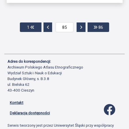
Przejdź do pierwszej strony
Przejdź do poprzedniej strony
Przejdź do następnej str
Przejdź do os
1
86
Adres do korespondencji:
Archiwum Polskiego Atlasu Etnograficznego
Wydział Sztuki i Nauk o Edukacji
Budynek Główny, s. B.3.8
ul. Bielska 62
43-400 Cieszyn
Kontakt
Profil 
Deklaracja dostępności
Serwis tworzony jest przez Uniwersytet Śląski przy współpracy