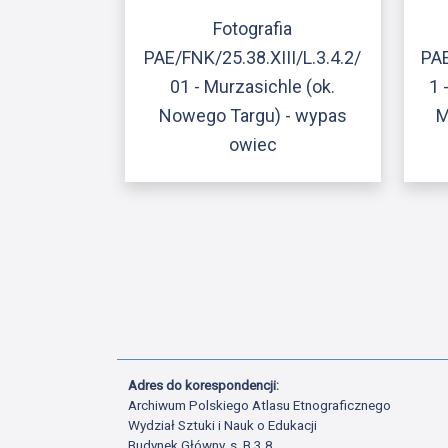
Fotografia
PAE/FNK/25.38.XIII/L.3.4.2/
PAE
01 - Murzasichle (ok.
1 
Nowego Targu) - wypas
M
owiec
Adres do korespondencji:
Archiwum Polskiego Atlasu Etnograficznego
Wydział Sztuki i Nauk o Edukacji
Budynek Główny, s. B.3.8