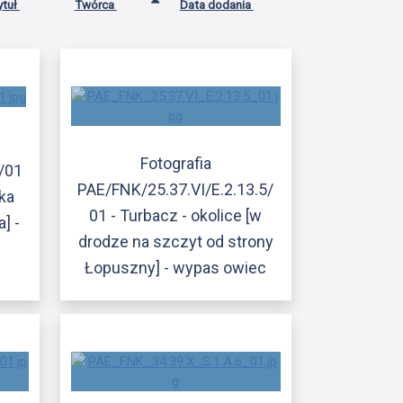
ytuł
Twórca
Data dodania
Fotografia
/01
PAE/FNK/25.37.VI/E.2.13.5/
ska
01 - Turbacz - okolice [w
] -
drodze na szczyt od strony
Łopuszny] - wypas owiec