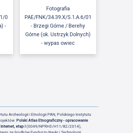
Fotografia
.1/0
PAE/FNK/34.39.X/S.1.A.6/01
) -
- Brzegi Górne / Berehy
Górne (ok. Ustrzyk Dolnych)
- wypas owiec
ony
atniej strony
tutu Archeologii i Etnologii PAN, Polskiego Instytutu
rojektów:
Polski Atlas Etnograficzny - opracowanie
Internet, etap I
(0049/NPRH3/H11/82/2014),
zego ze środków Funduszu Nauki i Technologii