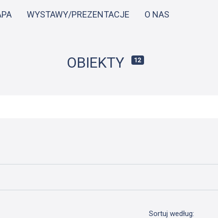
Przejdź
APA
WYSTAWY/PREZENTACJE
O NAS
do
treści
OBIEKTY
12
Sortuj według: