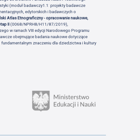
istyki (moduł badawczy1.1: projekty badawcze
ntacyjnych, edytorskich i badawczych o
lski Atlas Etnograficzny - opracowanie naukowe,
tap II
(0068/NPRH8/H11/87/2019),
zego w ramach VIII edycji Narodowego Programu
adawcze obejmujące badania naukowe dotyczące
fundamentalnym znaczeniu dla dziedzictwa i kultury