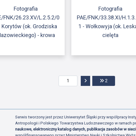
Fotografia
Fotografia
/FNK/26.23.XV/L.2.5.2/0
PAE/FNK/33.38.XI/H.1.3
- Korytów (ok. Grodziska
1 - Wołkowyja (ok. Leska
azowieckiego) - krowa
cielęta
Przejdź do następnej str
Przejdź do ost
2
Serwis tworzony jest przez Uniwersytet Śląski przy współpracy Insty
Antropologii i Polskiego Towarzystwa Ludoznawczego w ramach p
naukowe, elektroniczny katalog danych, publikacja zasobów w sieci 
współfinansowanego przez Ministerstwo Nauki i Szkolnictwa Wyżs