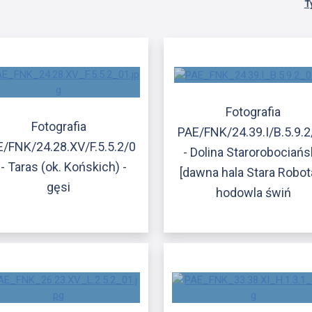
T
Fotografia
Fotografia
PAE/FNK/24.39.I/B.5.9.2
/FNK/24.28.XV/F.5.5.2/0
- Dolina Starorobociań
 - Taras (ok. Końskich) -
[dawna hala Stara Robota
gęsi
hodowla świń