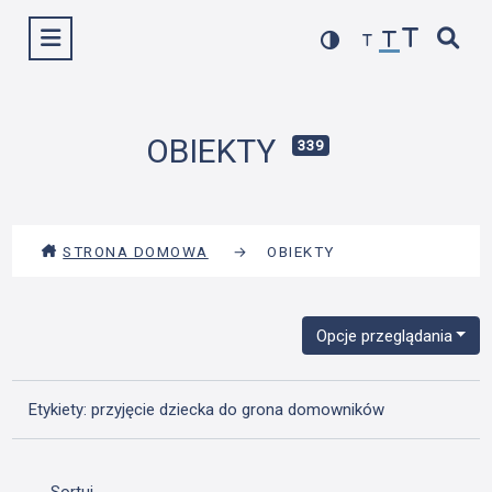
Przejdź
Wyświetl menu
do
treści
OBIEKTY
339
STRONA DOMOWA
→
OBIEKTY
Opcje przeglądania
Etykiety: przyjęcie dziecka do grona domowników