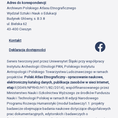
Adres do korespondencji:
Archiwum Polskiego Atlasu Etnograficznego
Wydział Sztuki i Nauk o Edukacji
Budynek Główny, s. B.3.8
ul. Bielska 62
43-400 Cieszyn
Kontakt
Profil 
Deklaracja dostępności
Serwis tworzony jest przez Uniwersytet Śląski przy współpracy
Instytutu Archeologii i Etnologii PAN, Polskiego Instytutu
Antropologii i Polskiego Towarzystwa Ludoznawczego w ramach
projektów:
Polski Atlas Etnograficzny - opracowanie naukowe,
elektroniczny katalog danych, publikacja zasobów w sieci Internet,
etap I
(0049/NPRH3/H11/82/2014), współfinansowanego przez
Ministerstwo Nauki i Szkolnictwa Wyższego ze środków Funduszu
Nauki i Technologii Polskiej w ramach III edycji Narodowego
Programu Rozwoju Humanistyki (moduł badawczy1.1: projekty
badawcze obejmujące badania naukowe dotyczące długofalowych
prac dokumentacyjnych, edytorskich i badawczych o