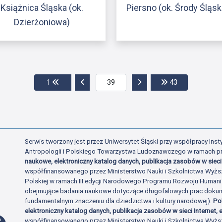
Książnica Śląska (ok.
Piersno (ok. Środy Śląsk
Dzierżoniowa)
Przejdź do pierwszej strony
Przejdź do poprzedniej strony
Przejdź do następnej str
Przejdź do os
1
43
Serwis tworzony jest przez Uniwersytet Śląski przy współpracy Insty
Antropologii i Polskiego Towarzystwa Ludoznawczego w ramach p
naukowe, elektroniczny katalog danych, publikacja zasobów w sieci 
współfinansowanego przez Ministerstwo Nauki i Szkolnictwa Wyżs
Polskiej w ramach III edycji Narodowego Programu Rozwoju Human
obejmujące badania naukowe dotyczące długofalowych prac dokume
fundamentalnym znaczeniu dla dziedzictwa i kultury narodowej).
Po
elektroniczny katalog danych, publikacja zasobów w sieci Internet, e
Profil Facebook
współfinansowanego przez Ministerstwo Nauki i Szkolnictwa Wyżs