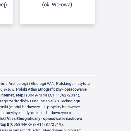
iej)
(ok. Wołowa)
ony
tatniej strony
tutu Archeologii i Etnologii PAN, Polskiego Instytutu
rojektów:
Polski Atlas Etnograficzny - opracowanie
Internet, etap I
(0049/NPRH3/H11/82/2014),
zego ze środków Funduszu Nauki i Technologii
istyki (moduł badawczy1.1: projekty badawcze
ntacyjnych, edytorskich i badawczych o
lski Atlas Etnograficzny - opracowanie naukowe,
tap II
(0068/NPRH8/H11/87/2019),
zego w ramach VIII edycji Narodowego Programu