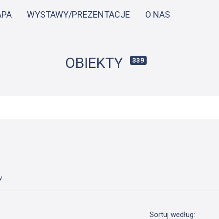
Przejdź
APA
WYSTAWY/PREZENTACJE
O NAS
do
treści
OBIEKTY
339
w
Sortuj według: