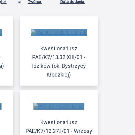
ytuł
Twórca
Data dodania
Kwestionariusz
-
PAE/K7/13.32.XIII/01 -
a)
Idzików (ok. Bystrzycy
Kłodzkiej)
Kwestionariusz
PAE/K7/13.27.I/01 - Wrzosy