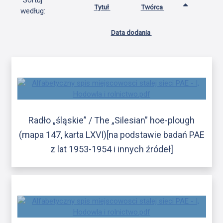
Sortuj
Tytuł
Twórca
według:
Data dodania
Radło „śląskie” / The „Silesian” hoe-plough
(mapa 147, karta LXVI)[na podstawie badań PAE
z lat 1953-1954 i innych źródeł]