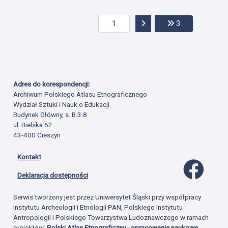
Przejdź do następnej str
Przejdź do ost
3
Adres do korespondencji:
Archiwum Polskiego Atlasu Etnograficznego
Wydział Sztuki i Nauk o Edukacji
Budynek Główny, s. B.3.8
ul. Bielska 62
43-400 Cieszyn
Kontakt
Profil 
Deklaracja dostępności
Serwis tworzony jest przez Uniwersytet Śląski przy współpracy
Instytutu Archeologii i Etnologii PAN, Polskiego Instytutu
Antropologii i Polskiego Towarzystwa Ludoznawczego w ramach
projektów:
Polski Atlas Etnograficzny - opracowanie naukowe,