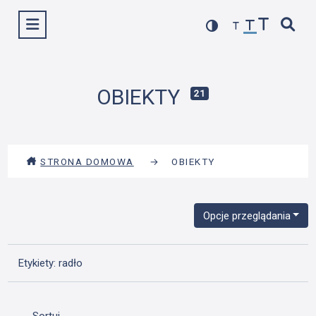
Przejdź
Wyświetl menu
do
treści
OBIEKTY
21
STRONA DOMOWA
→
OBIEKTY
Opcje przeglądania
Etykiety: radło