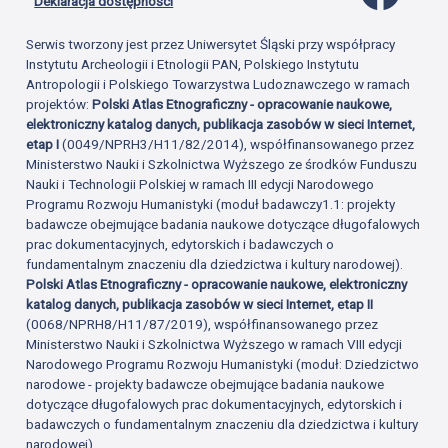
Deklaracja dostępności
Serwis tworzony jest przez Uniwersytet Śląski przy współpracy
Instytutu Archeologii i Etnologii PAN, Polskiego Instytutu
Antropologii i Polskiego Towarzystwa Ludoznawczego w ramach
projektów:
Polski Atlas Etnograficzny - opracowanie naukowe,
elektroniczny katalog danych, publikacja zasobów w sieci Internet,
etap I
(0049/NPRH3/H11/82/2014), współfinansowanego przez
Ministerstwo Nauki i Szkolnictwa Wyższego ze środków Funduszu
Nauki i Technologii Polskiej w ramach III edycji Narodowego
Programu Rozwoju Humanistyki (moduł badawczy1.1: projekty
badawcze obejmujące badania naukowe dotyczące długofalowych
prac dokumentacyjnych, edytorskich i badawczych o
fundamentalnym znaczeniu dla dziedzictwa i kultury narodowej).
Polski Atlas Etnograficzny - opracowanie naukowe, elektroniczny
katalog danych, publikacja zasobów w sieci Internet, etap II
(0068/NPRH8/H11/87/2019), współfinansowanego przez
Ministerstwo Nauki i Szkolnictwa Wyższego w ramach VIII edycji
Narodowego Programu Rozwoju Humanistyki (moduł: Dziedzictwo
narodowe - projekty badawcze obejmujące badania naukowe
dotyczące długofalowych prac dokumentacyjnych, edytorskich i
badawczych o fundamentalnym znaczeniu dla dziedzictwa i kultury
narodowej).