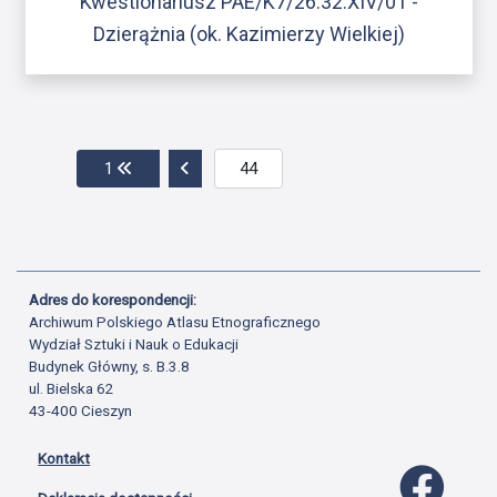
Kwestionariusz PAE/K7/26.32.XIV/01 -
Dzierążnia (ok. Kazimierzy Wielkiej)
Przejdź do pierwszej strony
Przejdź do poprzedniej strony
1
Adres do korespondencji:
Archiwum Polskiego Atlasu Etnograficznego
Wydział Sztuki i Nauk o Edukacji
Budynek Główny, s. B.3.8
ul. Bielska 62
43-400 Cieszyn
Kontakt
Profil 