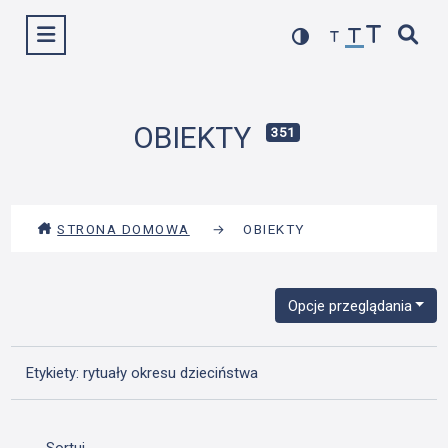
Przejdź
Wyświetl menu
do
treści
OBIEKTY
351
STRONA DOMOWA
→
OBIEKTY
Opcje przeglądania
Etykiety: rytuały okresu dzieciństwa