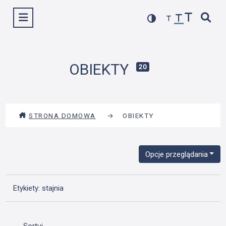
Przejdź
Wyświetl menu
do
treści
OBIEKTY
20
STRONA DOMOWA
→
OBIEKTY
Opcje przeglądania
Etykiety: stajnia