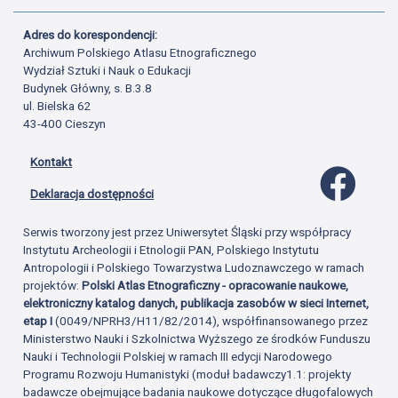
Adres do korespondencji:
Archiwum Polskiego Atlasu Etnograficznego
Wydział Sztuki i Nauk o Edukacji
Budynek Główny, s. B.3.8
ul. Bielska 62
43-400 Cieszyn
Kontakt
Profil 
Deklaracja dostępności
Serwis tworzony jest przez Uniwersytet Śląski przy współpracy
Instytutu Archeologii i Etnologii PAN, Polskiego Instytutu
Antropologii i Polskiego Towarzystwa Ludoznawczego w ramach
projektów:
Polski Atlas Etnograficzny - opracowanie naukowe,
elektroniczny katalog danych, publikacja zasobów w sieci Internet,
etap I
(0049/NPRH3/H11/82/2014), współfinansowanego przez
Ministerstwo Nauki i Szkolnictwa Wyższego ze środków Funduszu
Nauki i Technologii Polskiej w ramach III edycji Narodowego
Programu Rozwoju Humanistyki (moduł badawczy1.1: projekty
badawcze obejmujące badania naukowe dotyczące długofalowych