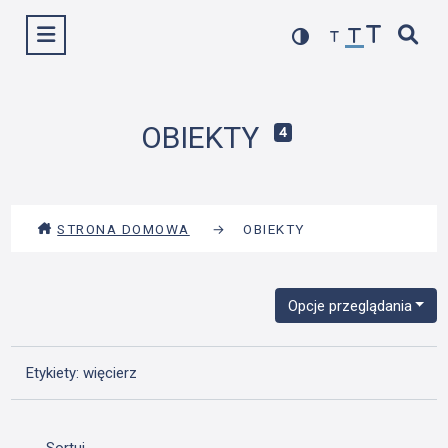
Przejdź
Wyświetl menu
do
treści
OBIEKTY
4
STRONA DOMOWA
→
OBIEKTY
Opcje przeglądania
Etykiety: więcierz