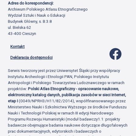
Adres do korespondencji:
Archiwum Polskiego Atlasu Etnograficznego
Wydział Sztuki i Nauk o Edukacji
Budynek Główny, s. B.3.8
ul. Bielska 62
43-400 Cieszyn
Kontakt
Profil 
Deklaracja dostępności
Serwis tworzony jest przez Uniwersytet Śląski przy współpracy
Instytutu Archeologii i Etnologii PAN, Polskiego Instytutu
Antropologii i Polskiego Towarzystwa Ludoznawczego w ramach
projektów:
Polski Atlas Etnograficzny - opracowanie naukowe,
elektroniczny katalog danych, publikacja zasobów w sieci Internet,
etap I
(0049/NPRH3/H11/82/2014), współfinansowanego przez
Ministerstwo Nauki i Szkolnictwa Wyższego ze środków Funduszu
Nauki i Technologii Polskiej w ramach III edycji Narodowego
Programu Rozwoju Humanistyki (moduł badawczy1.1: projekty
badawcze obejmujące badania naukowe dotyczące długofalowych
prac dokumentacyjnych, edytorskich i badawczych o