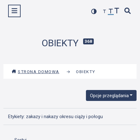
Przejdź
Wyświetl menu
do
treści
OBIEKTY
368
STRONA DOMOWA
→
OBIEKTY
Opcje przeglądania
Etykiety: zakazy i nakazy okresu ciąży i połogu