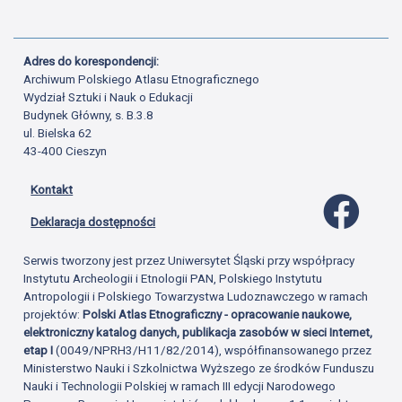
Adres do korespondencji:
Archiwum Polskiego Atlasu Etnograficznego
Wydział Sztuki i Nauk o Edukacji
Budynek Główny, s. B.3.8
ul. Bielska 62
43-400 Cieszyn
Kontakt
Profil 
Deklaracja dostępności
Serwis tworzony jest przez Uniwersytet Śląski przy współpracy
Instytutu Archeologii i Etnologii PAN, Polskiego Instytutu
Antropologii i Polskiego Towarzystwa Ludoznawczego w ramach
projektów:
Polski Atlas Etnograficzny - opracowanie naukowe,
elektroniczny katalog danych, publikacja zasobów w sieci Internet,
etap I
(0049/NPRH3/H11/82/2014), współfinansowanego przez
Ministerstwo Nauki i Szkolnictwa Wyższego ze środków Funduszu
Nauki i Technologii Polskiej w ramach III edycji Narodowego