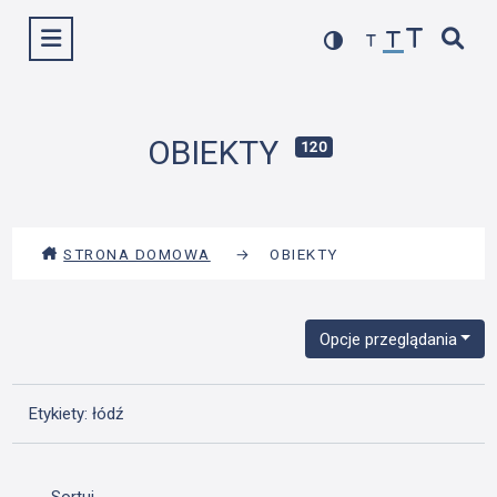
Przejdź
Wyświetl menu
do
treści
OBIEKTY
120
STRONA DOMOWA
→
OBIEKTY
Opcje przeglądania
Etykiety: łódź