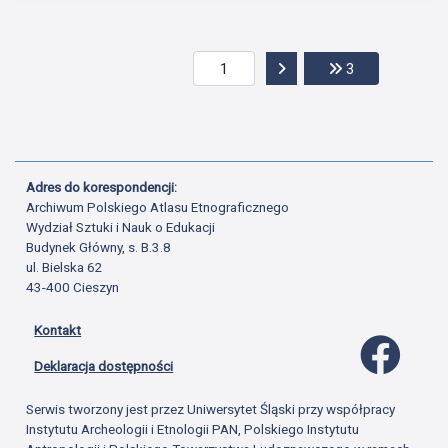
Przejdź do następnej str
Przejdź do ost
3
Adres do korespondencji:
Archiwum Polskiego Atlasu Etnograficznego
Wydział Sztuki i Nauk o Edukacji
Budynek Główny, s. B.3.8
ul. Bielska 62
43-400 Cieszyn
Kontakt
Profil 
Deklaracja dostępności
Serwis tworzony jest przez Uniwersytet Śląski przy współpracy
Instytutu Archeologii i Etnologii PAN, Polskiego Instytutu