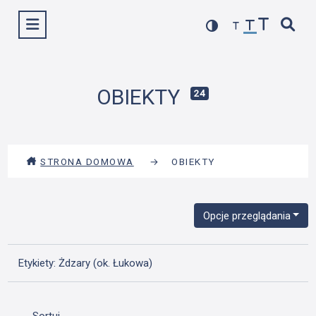
Przejdź
Wyświetl menu
do
treści
OBIEKTY
24
STRONA DOMOWA
→
OBIEKTY
Opcje przeglądania
Etykiety: Żdzary (ok. Łukowa)