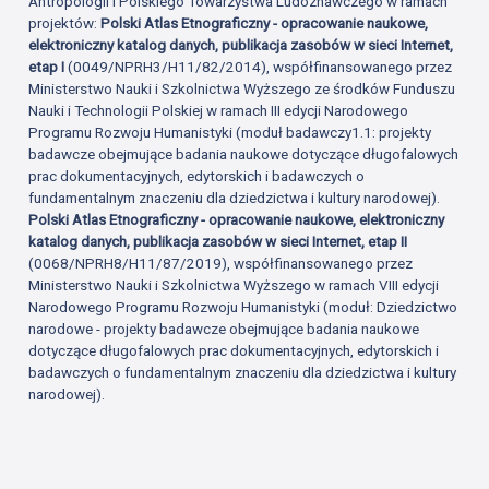
Antropologii i Polskiego Towarzystwa Ludoznawczego w ramach
projektów:
Polski Atlas Etnograficzny - opracowanie naukowe,
elektroniczny katalog danych, publikacja zasobów w sieci Internet,
etap I
(0049/NPRH3/H11/82/2014), współfinansowanego przez
Ministerstwo Nauki i Szkolnictwa Wyższego ze środków Funduszu
Nauki i Technologii Polskiej w ramach III edycji Narodowego
Programu Rozwoju Humanistyki (moduł badawczy1.1: projekty
badawcze obejmujące badania naukowe dotyczące długofalowych
prac dokumentacyjnych, edytorskich i badawczych o
fundamentalnym znaczeniu dla dziedzictwa i kultury narodowej).
Polski Atlas Etnograficzny - opracowanie naukowe, elektroniczny
katalog danych, publikacja zasobów w sieci Internet, etap II
(0068/NPRH8/H11/87/2019), współfinansowanego przez
Ministerstwo Nauki i Szkolnictwa Wyższego w ramach VIII edycji
Narodowego Programu Rozwoju Humanistyki (moduł: Dziedzictwo
narodowe - projekty badawcze obejmujące badania naukowe
dotyczące długofalowych prac dokumentacyjnych, edytorskich i
badawczych o fundamentalnym znaczeniu dla dziedzictwa i kultury
narodowej).