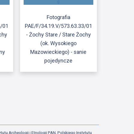
Fotografia
4/01
PAE/F/34.19.V/573.63.33/01
ochy
- Żochy Stare / Stare Żochy
(ok. Wysokiego
iny
Mazowieckiego) - sanie
pojedyncze
ony
atniej strony
tutu Archeologii i Etnologii PAN, Polskiego Instytutu