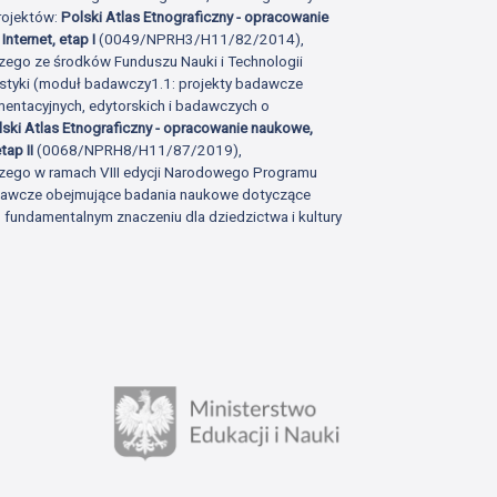
rojektów:
Polski Atlas Etnograficzny - opracowanie
Internet, etap I
(0049/NPRH3/H11/82/2014),
zego ze środków Funduszu Nauki i Technologii
istyki (moduł badawczy1.1: projekty badawcze
ntacyjnych, edytorskich i badawczych o
lski Atlas Etnograficzny - opracowanie naukowe,
tap II
(0068/NPRH8/H11/87/2019),
zego w ramach VIII edycji Narodowego Programu
adawcze obejmujące badania naukowe dotyczące
fundamentalnym znaczeniu dla dziedzictwa i kultury