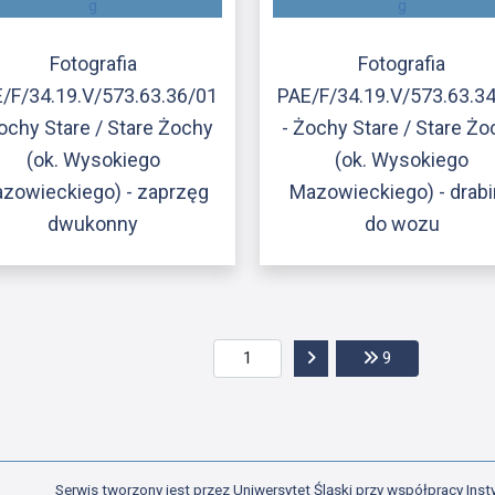
Fotografia
Fotografia
/F/34.19.V/573.63.36/01
PAE/F/34.19.V/573.63.3
ochy Stare / Stare Żochy
- Żochy Stare / Stare Ż
(ok. Wysokiego
(ok. Wysokiego
zowieckiego) - zaprzęg
Mazowieckiego) - drab
dwukonny
do wozu
Przejdź do następnej str
Przejdź do ost
9
Serwis tworzony jest przez Uniwersytet Śląski przy współpracy Insty