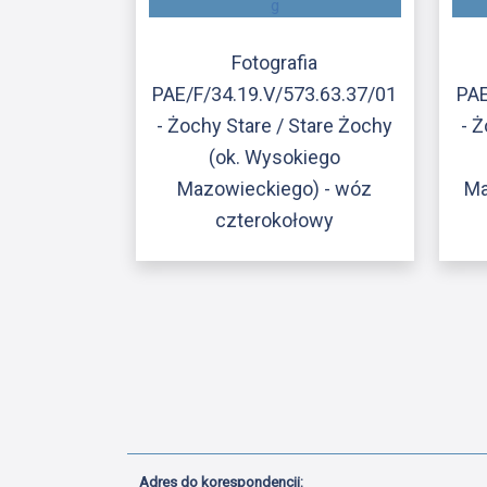
Fotografia
PAE/F/34.19.V/573.63.37/01
PAE
- Żochy Stare / Stare Żochy
- Ż
(ok. Wysokiego
Mazowieckiego) - wóz
Ma
czterokołowy
Adres do korespondencji: