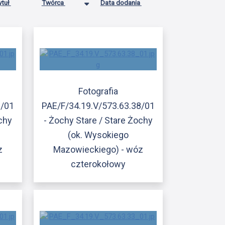
ytuł
Twórca
Data dodania
Fotografia
9/01
PAE/F/34.19.V/573.63.38/01
ochy
- Żochy Stare / Stare Żochy
(ok. Wysokiego
z
Mazowieckiego) - wóz
czterokołowy