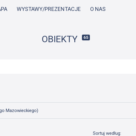
Przejdź
APA
WYSTAWY/PREZENTACJE
O NAS
do
treści
OBIEKTY
65
iego Mazowieckiego)
Sortuj według: