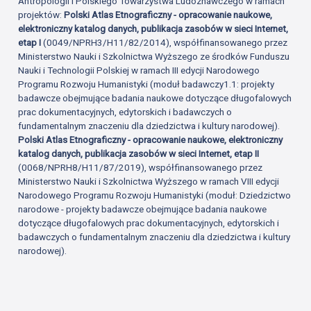
Antropologii i Polskiego Towarzystwa Ludoznawczego w ramach
projektów:
Polski Atlas Etnograficzny - opracowanie naukowe,
elektroniczny katalog danych, publikacja zasobów w sieci Internet,
etap I
(0049/NPRH3/H11/82/2014), współfinansowanego przez
Ministerstwo Nauki i Szkolnictwa Wyższego ze środków Funduszu
Nauki i Technologii Polskiej w ramach III edycji Narodowego
Programu Rozwoju Humanistyki (moduł badawczy1.1: projekty
badawcze obejmujące badania naukowe dotyczące długofalowych
prac dokumentacyjnych, edytorskich i badawczych o
fundamentalnym znaczeniu dla dziedzictwa i kultury narodowej).
Polski Atlas Etnograficzny - opracowanie naukowe, elektroniczny
katalog danych, publikacja zasobów w sieci Internet, etap II
(0068/NPRH8/H11/87/2019), współfinansowanego przez
Ministerstwo Nauki i Szkolnictwa Wyższego w ramach VIII edycji
Narodowego Programu Rozwoju Humanistyki (moduł: Dziedzictwo
narodowe - projekty badawcze obejmujące badania naukowe
dotyczące długofalowych prac dokumentacyjnych, edytorskich i
badawczych o fundamentalnym znaczeniu dla dziedzictwa i kultury
narodowej).