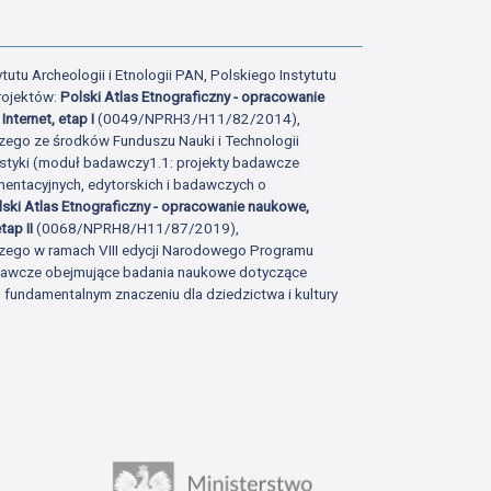
tutu Archeologii i Etnologii PAN, Polskiego Instytutu
rojektów:
Polski Atlas Etnograficzny - opracowanie
Internet, etap I
(0049/NPRH3/H11/82/2014),
zego ze środków Funduszu Nauki i Technologii
istyki (moduł badawczy1.1: projekty badawcze
ntacyjnych, edytorskich i badawczych o
lski Atlas Etnograficzny - opracowanie naukowe,
tap II
(0068/NPRH8/H11/87/2019),
zego w ramach VIII edycji Narodowego Programu
adawcze obejmujące badania naukowe dotyczące
fundamentalnym znaczeniu dla dziedzictwa i kultury