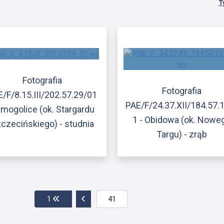
T
Fotografia
Fotografia
/F/8.15.III/202.57.29/01
PAE/F/24.37.XII/184.57.
Smogolice (ok. Stargardu
1 - Obidowa (ok. Nowe
czecińskiego) - studnia
Targu) - zrąb
Przejdź do pierwszej strony
Przejdź do poprzedniej strony
1