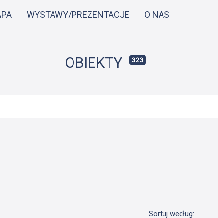
Przejdź
APA
WYSTAWY/PREZENTACJE
O NAS
do
treści
OBIEKTY
323
Sortuj według: