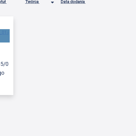
ytuł
Twórca
Data dodania
15/0
go