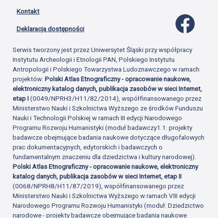
Kontakt
Profil 
Deklaracja dostępności
Serwis tworzony jest przez Uniwersytet Śląski przy współpracy
Instytutu Archeologii i Etnologii PAN, Polskiego Instytutu
Antropologii i Polskiego Towarzystwa Ludoznawczego w ramach
projektów:
Polski Atlas Etnograficzny - opracowanie naukowe,
elektroniczny katalog danych, publikacja zasobów w sieci Internet,
etap I
(0049/NPRH3/H11/82/2014), współfinansowanego przez
Ministerstwo Nauki i Szkolnictwa Wyższego ze środków Funduszu
Nauki i Technologii Polskiej w ramach III edycji Narodowego
Programu Rozwoju Humanistyki (moduł badawczy1.1: projekty
badawcze obejmujące badania naukowe dotyczące długofalowych
prac dokumentacyjnych, edytorskich i badawczych o
fundamentalnym znaczeniu dla dziedzictwa i kultury narodowej).
Polski Atlas Etnograficzny - opracowanie naukowe, elektroniczny
katalog danych, publikacja zasobów w sieci Internet, etap II
(0068/NPRH8/H11/87/2019), współfinansowanego przez
Ministerstwo Nauki i Szkolnictwa Wyższego w ramach VIII edycji
Narodowego Programu Rozwoju Humanistyki (moduł: Dziedzictwo
narodowe - projekty badawcze obejmujące badania naukowe