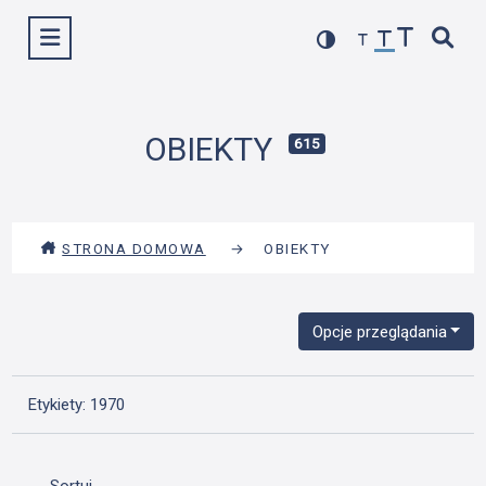
Przejdź
Wyświetl menu
do
treści
OBIEKTY
615
STRONA DOMOWA
→
OBIEKTY
Opcje przeglądania
Etykiety: 1970