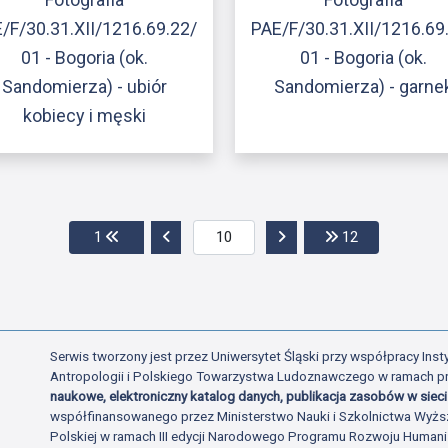
/F/30.31.XII/1216.69.22/
PAE/F/30.31.XII/1216.69
01 - Bogoria (ok.
01 - Bogoria (ok.
Sandomierza) - ubiór
Sandomierza) - garne
kobiecy i męski
Przejdź do pierwszej strony
Przejdź do poprzedniej strony
Przejdź do następnej str
Przejdź do os
1
12
Serwis tworzony jest przez Uniwersytet Śląski przy współpracy Insty
Antropologii i Polskiego Towarzystwa Ludoznawczego w ramach p
naukowe, elektroniczny katalog danych, publikacja zasobów w sieci 
współfinansowanego przez Ministerstwo Nauki i Szkolnictwa Wyżs
Polskiej w ramach III edycji Narodowego Programu Rozwoju Human