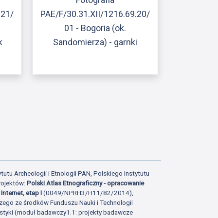
.21/
PAE/F/30.31.XII/1216.69.20/
01 - Bogoria (ok.
k
Sandomierza) - garnki
ony
tatniej strony
tutu Archeologii i Etnologii PAN, Polskiego Instytutu
rojektów:
Polski Atlas Etnograficzny - opracowanie
Internet, etap I
(0049/NPRH3/H11/82/2014),
zego ze środków Funduszu Nauki i Technologii
istyki (moduł badawczy1.1: projekty badawcze