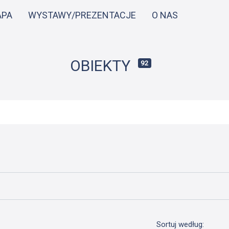
Przejdź
APA
WYSTAWY/PREZENTACJE
O NAS
do
treści
OBIEKTY
92
Sortuj według: