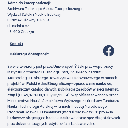
Adres do korespondencji:
Archiwum Polskiego Atlasu Etnograficznego
Wydział Sztuki i Nauk o Edukacji
Budynek Główny, s. B.3.8
ul. Bielska 62
43-400 Cieszyn
Kontakt
Profil 
Deklaracja dostępności
Serwis tworzony jest przez Uniwersytet Śląski przy współpracy
Instytutu Archeologii i Etnologii PAN, Polskiego Instytutu
Antropologii i Polskiego Towarzystwa Ludoznawczego w ramach
projektów:
Polski Atlas Etnograficzny - opracowanie naukowe,
elektroniczny katalog danych, publikacja zasobów w sieci Internet,
etap I
(0049/NPRH3/H11/82/2014), współfinansowanego przez
Ministerstwo Nauki i Szkolnictwa Wyższego ze środków Funduszu
Nauki i Technologii Polskiej w ramach III edycji Narodowego
Programu Rozwoju Humanistyki (moduł badawczy1.1: projekty
badawcze obejmujące badania naukowe dotyczące długofalowych
prac dokumentacyjnych, edytorskich i badawczych o