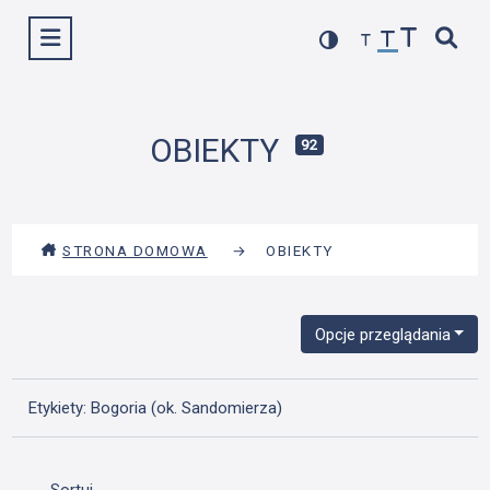
Przejdź
Wyświetl menu
do
treści
OBIEKTY
92
STRONA DOMOWA
→
OBIEKTY
Opcje przeglądania
Etykiety: Bogoria (ok. Sandomierza)