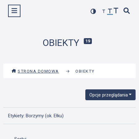
Przejdź
Wyświetl menu
do
treści
OBIEKTY
19
STRONA DOMOWA
→
OBIEKTY
Opcje przeglądania
Etykiety: Borzymy (ok. Ełku)