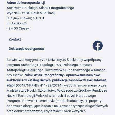
Adres do korespondencji:
Archiwum Polskiego Atlasu Etnograficznego
Wydział Sztuki i Nauk o Edukacji
Budynek Główny, s. B.3.8
ul. Bielska 62
43-400 Cieszyn
Kontakt
Profil 
Deklaracja dostępności
Serwis tworzony jest przez Uniwersytet Śląski przy współpracy
Instytutu Archeologii i Etnologii PAN, Polskiego Instytutu
Antropologii i Polskiego Towarzystwa Ludoznawczego w ramach
projektów:
Polski Atlas Etnograficzny - opracowanie naukowe,
elektroniczny katalog danych, publikacja zasobów w sieci Internet,
etap I
(0049/NPRH3/H11/82/2014), współfinansowanego przez
Ministerstwo Nauki i Szkolnictwa Wyższego ze środków Funduszu
Nauki i Technologii Polskiej w ramach III edycji Narodowego
Programu Rozwoju Humanistyki (moduł badawczy1.1: projekty
badawcze obejmujące badania naukowe dotyczące długofalowych
prac dokumentacyjnych, edytorskich i badawczych o