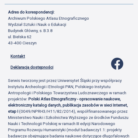
Adres do korespondencji:
Archiwum Polskiego Atlasu Etnograficznego
Wydział Sztuki i Nauk o Edukacji
Budynek Główny, s. B.3.8
ul. Bielska 62
43-400 Cieszyn
Kontakt
Profil 
Deklaracja dostępności
Serwis tworzony jest przez Uniwersytet Śląski przy współpracy
Instytutu Archeologii i Etnologii PAN, Polskiego Instytutu
Antropologii i Polskiego Towarzystwa Ludoznawczego w ramach
projektów:
Polski Atlas Etnograficzny - opracowanie naukowe,
elektroniczny katalog danych, publikacja zasobów w sieci Internet,
etap I
(0049/NPRH3/H11/82/2014), współfinansowanego przez
Ministerstwo Nauki i Szkolnictwa Wyższego ze środków Funduszu
Nauki i Technologii Polskiej w ramach III edycji Narodowego
Programu Rozwoju Humanistyki (moduł badawczy1.1: projekty
badawcze obejmujące badania naukowe dotyczące długofalowych