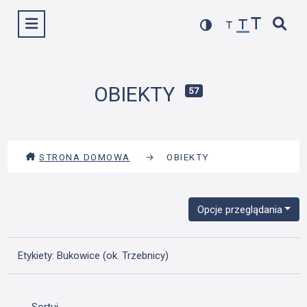
Przejdź
Wyświetl menu
do
treści
OBIEKTY
57
STRONA DOMOWA
→
OBIEKTY
Opcje przeglądania
Etykiety: Bukowice (ok. Trzebnicy)