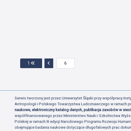
Przejdź do pierwszej strony
Przejdź do poprzedniej strony
1
Serwis tworzony jest przez Uniwersytet Śląski przy współpracy Insty
Antropologii i Polskiego Towarzystwa Ludoznawczego w ramach p
naukowe, elektroniczny katalog danych, publikacja zasobów w sieci 
współfinansowanego przez Ministerstwo Nauki i Szkolnictwa Wyżs
Polskiej w ramach III edycji Narodowego Programu Rozwoju Human
obejmujące badania naukowe dotyczące długofalowych prac dokume