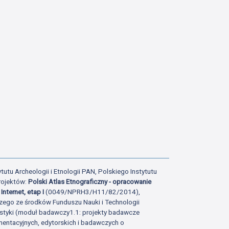
tutu Archeologii i Etnologii PAN, Polskiego Instytutu
rojektów:
Polski Atlas Etnograficzny - opracowanie
Internet, etap I
(0049/NPRH3/H11/82/2014),
zego ze środków Funduszu Nauki i Technologii
istyki (moduł badawczy1.1: projekty badawcze
ntacyjnych, edytorskich i badawczych o