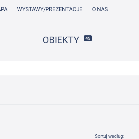
Przejdź
APA
WYSTAWY/PREZENTACJE
O NAS
do
treści
OBIEKTY
45
Sortuj według: