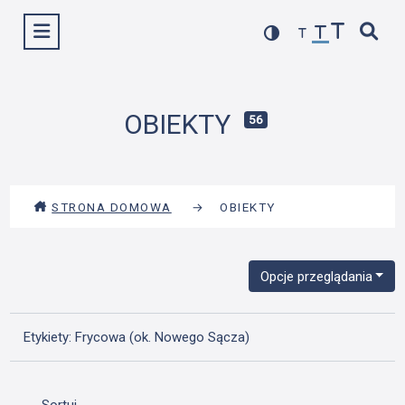
Przejdź
Wyświetl menu
do
treści
OBIEKTY
56
STRONA DOMOWA
→
OBIEKTY
Opcje przeglądania
Etykiety: Frycowa (ok. Nowego Sącza)