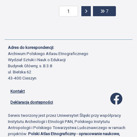
Przejdź do następnej str
Przejdź do ost
7
Adres do korespondencji:
Archiwum Polskiego Atlasu Etnograficznego
Wydział Sztuki i Nauk o Edukacji
Budynek Główny, s. B.3.8
ul. Bielska 62
43-400 Cieszyn
Kontakt
Profil 
Deklaracja dostępności
Serwis tworzony jest przez Uniwersytet Śląski przy współpracy
Instytutu Archeologii i Etnologii PAN, Polskiego Instytutu
Antropologii i Polskiego Towarzystwa Ludoznawczego w ramach
projektów:
Polski Atlas Etnograficzny - opracowanie naukowe,