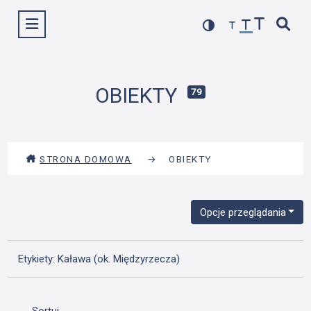
Przejdź
Wyświetl menu
do
treści
OBIEKTY
79
STRONA DOMOWA
→
OBIEKTY
Opcje przeglądania
Etykiety: Kaława (ok. Międzyrzecza)