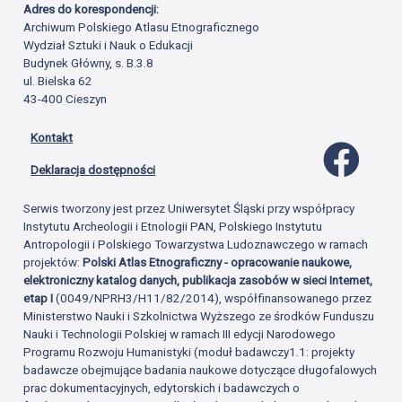
Adres do korespondencji:
Archiwum Polskiego Atlasu Etnograficznego
Wydział Sztuki i Nauk o Edukacji
Budynek Główny, s. B.3.8
ul. Bielska 62
43-400 Cieszyn
Kontakt
Profil 
Deklaracja dostępności
Serwis tworzony jest przez Uniwersytet Śląski przy współpracy
Instytutu Archeologii i Etnologii PAN, Polskiego Instytutu
Antropologii i Polskiego Towarzystwa Ludoznawczego w ramach
projektów:
Polski Atlas Etnograficzny - opracowanie naukowe,
elektroniczny katalog danych, publikacja zasobów w sieci Internet,
etap I
(0049/NPRH3/H11/82/2014), współfinansowanego przez
Ministerstwo Nauki i Szkolnictwa Wyższego ze środków Funduszu
Nauki i Technologii Polskiej w ramach III edycji Narodowego
Programu Rozwoju Humanistyki (moduł badawczy1.1: projekty
badawcze obejmujące badania naukowe dotyczące długofalowych
prac dokumentacyjnych, edytorskich i badawczych o