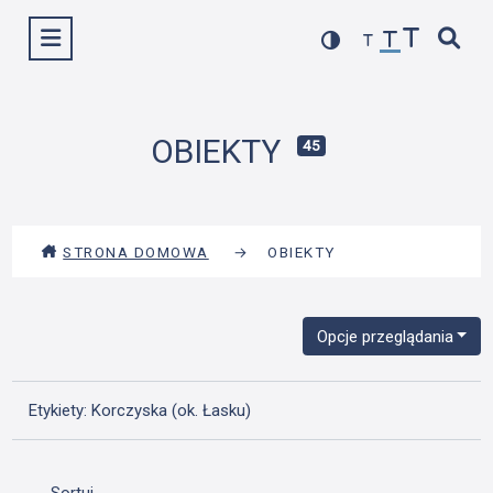
Przejdź
Wyświetl menu
do
treści
OBIEKTY
45
STRONA DOMOWA
→
OBIEKTY
Opcje przeglądania
Etykiety: Korczyska (ok. Łasku)