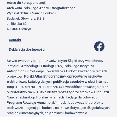
Adres do korespondencji:
Archiwum Polskiego Atlasu Etnograficznego
Wydział Sztuki i Nauk o Edukacji
Budynek Główny, s. B.3.8
ul. Bielska 62
43-400 Cieszyn
Kontakt
Profil 
Deklaracja dostępności
Serwis tworzony jest przez Uniwersytet Śląski przy współpracy
Instytutu Archeologii i Etnologii PAN, Polskiego Instytutu
Antropologii i Polskiego Towarzystwa Ludoznawczego w ramach
projektów:
Polski Atlas Etnograficzny - opracowanie naukowe,
elektroniczny katalog danych, publikacja zasobów w sieci Internet,
etap I
(0049/NPRH3/H11/82/2014), współfinansowanego przez
Ministerstwo Nauki i Szkolnictwa Wyższego ze środków Funduszu
Nauki i Technologii Polskiej w ramach III edycji Narodowego
Programu Rozwoju Humanistyki (moduł badawczy1.1: projekty
badawcze obejmujące badania naukowe dotyczące długofalowych
prac dokumentacyjnych, edytorskich i badawczych o