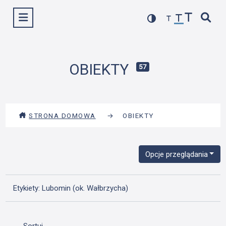
Przejdź
Wyświetl menu
do
treści
OBIEKTY
57
STRONA DOMOWA
→
OBIEKTY
Opcje przeglądania
Etykiety: Lubomin (ok. Wałbrzycha)