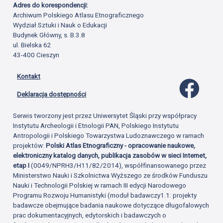
Adres do korespondencji:
Archiwum Polskiego Atlasu Etnograficznego
Wydział Sztuki i Nauk o Edukacji
Budynek Główny, s. B.3.8
ul. Bielska 62
43-400 Cieszyn
Kontakt
Profil 
Deklaracja dostępności
Serwis tworzony jest przez Uniwersytet Śląski przy współpracy
Instytutu Archeologii i Etnologii PAN, Polskiego Instytutu
Antropologii i Polskiego Towarzystwa Ludoznawczego w ramach
projektów:
Polski Atlas Etnograficzny - opracowanie naukowe,
elektroniczny katalog danych, publikacja zasobów w sieci Internet,
etap I
(0049/NPRH3/H11/82/2014), współfinansowanego przez
Ministerstwo Nauki i Szkolnictwa Wyższego ze środków Funduszu
Nauki i Technologii Polskiej w ramach III edycji Narodowego
Programu Rozwoju Humanistyki (moduł badawczy1.1: projekty
badawcze obejmujące badania naukowe dotyczące długofalowych
prac dokumentacyjnych, edytorskich i badawczych o