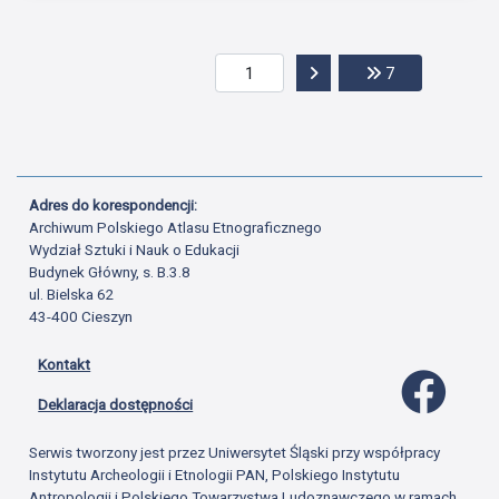
Przejdź do następnej str
Przejdź do ost
7
Adres do korespondencji:
Archiwum Polskiego Atlasu Etnograficznego
Wydział Sztuki i Nauk o Edukacji
Budynek Główny, s. B.3.8
ul. Bielska 62
43-400 Cieszyn
Kontakt
Profil 
Deklaracja dostępności
Serwis tworzony jest przez Uniwersytet Śląski przy współpracy
Instytutu Archeologii i Etnologii PAN, Polskiego Instytutu
Antropologii i Polskiego Towarzystwa Ludoznawczego w ramach