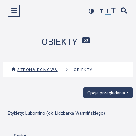
Przejdź
Wyświetl menu
do
treści
OBIEKTY
53
STRONA DOMOWA
→
OBIEKTY
Opcje przeglądania
Etykiety: Lubomino (ok. Lidzbarka Warmińskiego)