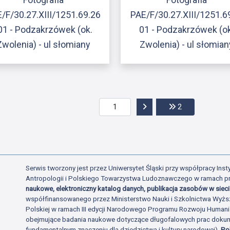
/F/30.27.XIII/1251.69.26
PAE/F/30.27.XIII/1251.6
01 - Podzakrzówek (ok.
01 - Podzakrzówek (ok
Zwolenia) - ul słomiany
Zwolenia) - ul słomian
Przejdź do następnej str
Przejdź do ost
2
Serwis tworzony jest przez Uniwersytet Śląski przy współpracy Insty
Antropologii i Polskiego Towarzystwa Ludoznawczego w ramach p
naukowe, elektroniczny katalog danych, publikacja zasobów w sieci 
współfinansowanego przez Ministerstwo Nauki i Szkolnictwa Wyżs
Polskiej w ramach III edycji Narodowego Programu Rozwoju Human
obejmujące badania naukowe dotyczące długofalowych prac dokume
fundamentalnym znaczeniu dla dziedzictwa i kultury narodowej).
Po