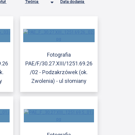
ytuł
Twórca
Data dodania
Fotografia
9.26
PAE/F/30.27.XIII/1251.69.26
k.
/02 - Podzakrzówek (ok.
y
Zwolenia) - ul słomiany
Fotografia