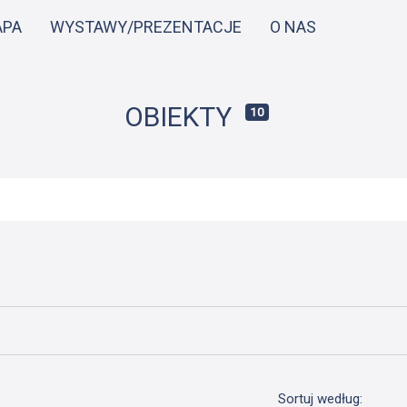
Przejdź
APA
WYSTAWY/PREZENTACJE
O NAS
do
treści
OBIEKTY
10
Sortuj według: