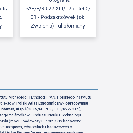
9.6/
PAE/F/30.27.XIII/1251.69.5/
.
01 - Podzakrzówek (ok.
y
Zwolenia) - ul słomiany
ony
atniej strony
tutu Archeologii i Etnologii PAN, Polskiego Instytutu
rojektów:
Polski Atlas Etnograficzny - opracowanie
Internet, etap I
(0049/NPRH3/H11/82/2014),
zego ze środków Funduszu Nauki i Technologii
istyki (moduł badawczy1.1: projekty badawcze
ntacyjnych, edytorskich i badawczych o
lski Atlas Etnograficzny - opracowanie naukowe,