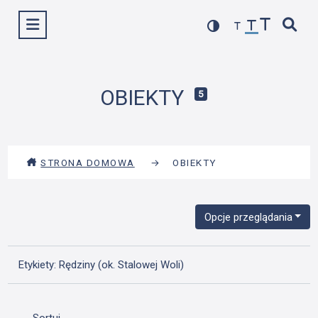
Przejdź
Wyświetl menu
do
treści
OBIEKTY
5
STRONA DOMOWA
→
OBIEKTY
Opcje przeglądania
Etykiety: Rędziny (ok. Stalowej Woli)