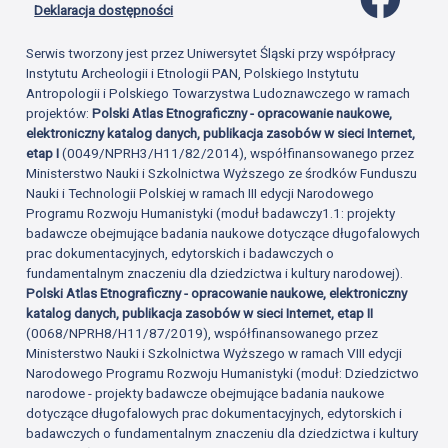
Deklaracja dostępności
Serwis tworzony jest przez Uniwersytet Śląski przy współpracy
Instytutu Archeologii i Etnologii PAN, Polskiego Instytutu
Antropologii i Polskiego Towarzystwa Ludoznawczego w ramach
projektów:
Polski Atlas Etnograficzny - opracowanie naukowe,
elektroniczny katalog danych, publikacja zasobów w sieci Internet,
etap I
(0049/NPRH3/H11/82/2014), współfinansowanego przez
Ministerstwo Nauki i Szkolnictwa Wyższego ze środków Funduszu
Nauki i Technologii Polskiej w ramach III edycji Narodowego
Programu Rozwoju Humanistyki (moduł badawczy1.1: projekty
badawcze obejmujące badania naukowe dotyczące długofalowych
prac dokumentacyjnych, edytorskich i badawczych o
fundamentalnym znaczeniu dla dziedzictwa i kultury narodowej).
Polski Atlas Etnograficzny - opracowanie naukowe, elektroniczny
katalog danych, publikacja zasobów w sieci Internet, etap II
(0068/NPRH8/H11/87/2019), współfinansowanego przez
Ministerstwo Nauki i Szkolnictwa Wyższego w ramach VIII edycji
Narodowego Programu Rozwoju Humanistyki (moduł: Dziedzictwo
narodowe - projekty badawcze obejmujące badania naukowe
dotyczące długofalowych prac dokumentacyjnych, edytorskich i
badawczych o fundamentalnym znaczeniu dla dziedzictwa i kultury