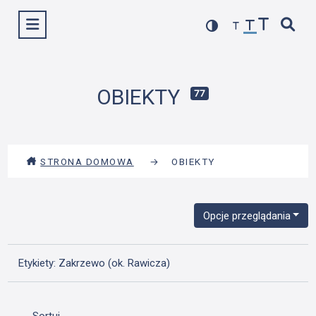
Przejdź
Wyświetl menu
do
treści
OBIEKTY
77
STRONA DOMOWA
→
OBIEKTY
Opcje przeglądania
Etykiety: Zakrzewo (ok. Rawicza)