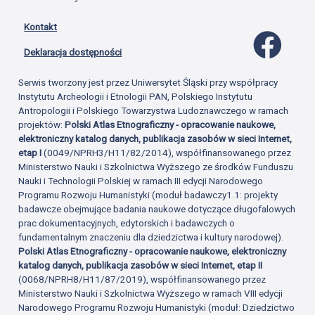
Kontakt
Profil 
Deklaracja dostępności
Serwis tworzony jest przez Uniwersytet Śląski przy współpracy
Instytutu Archeologii i Etnologii PAN, Polskiego Instytutu
Antropologii i Polskiego Towarzystwa Ludoznawczego w ramach
projektów:
Polski Atlas Etnograficzny - opracowanie naukowe,
elektroniczny katalog danych, publikacja zasobów w sieci Internet,
etap I
(0049/NPRH3/H11/82/2014), współfinansowanego przez
Ministerstwo Nauki i Szkolnictwa Wyższego ze środków Funduszu
Nauki i Technologii Polskiej w ramach III edycji Narodowego
Programu Rozwoju Humanistyki (moduł badawczy1.1: projekty
badawcze obejmujące badania naukowe dotyczące długofalowych
prac dokumentacyjnych, edytorskich i badawczych o
fundamentalnym znaczeniu dla dziedzictwa i kultury narodowej).
Polski Atlas Etnograficzny - opracowanie naukowe, elektroniczny
katalog danych, publikacja zasobów w sieci Internet, etap II
(0068/NPRH8/H11/87/2019), współfinansowanego przez
Ministerstwo Nauki i Szkolnictwa Wyższego w ramach VIII edycji
Narodowego Programu Rozwoju Humanistyki (moduł: Dziedzictwo